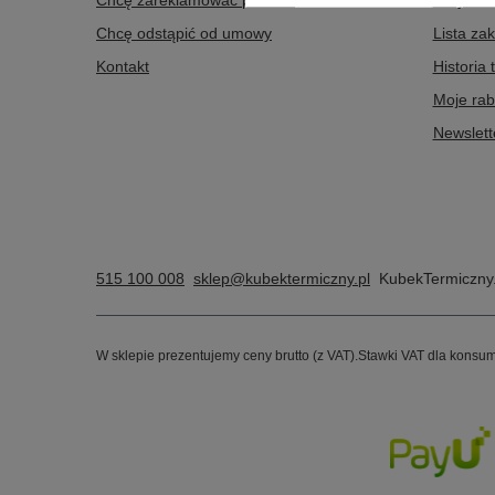
Chcę zareklamować produkt
Listy za
Chcę odstąpić od umowy
Lista za
Kontakt
Historia 
Moje rab
Newslett
515 100 008
sklep@kubektermiczny.pl
KubekTermiczny.
W sklepie prezentujemy ceny brutto (z VAT).
Stawki VAT dla konsum