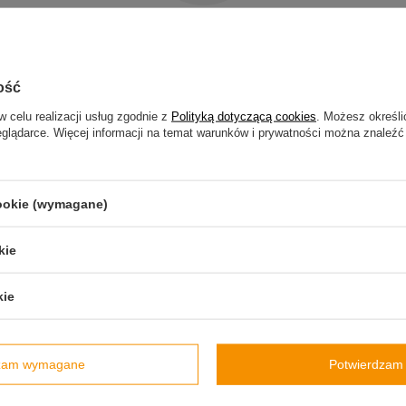
Y PRODUKT NIE ZOSTAŁ ZNAL
precyzować dokładniejsze parametry. Skorzystaj z
wyszukiwarki zaaw
ość
w celu realizacji usług zgodnie z
Polityką dotyczącą cookies
. Możesz określi
eglądarce. Więcej informacji na temat warunków i prywatności można znaleźć
ODUKTU, KTÓREGO NIE MAMY
byś kupić go w naszym sklepie, możesz skorzystać ze specjalnego formu
cookie (wymagane)
kie
kie
Informacje
uj się
O firmie
dzam wymagane
Potwierdzam 
Dla firm