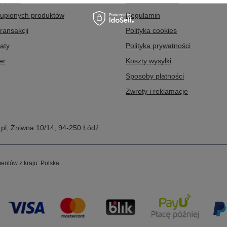
kupowe
Dla influencerów
kupionych produktów
Regulamin
transakcji
Polityka cookies
aty
Polityka prywatności
er
Koszty wysyłki
Sposoby płatności
Zwroty i reklamacje
pl
,
Żniwna 10/14
,
94-250
Łódź
entów z kraju:
Polska
.