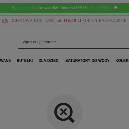
Kupuj bez kosztów wysyłki! Darmowe DPD Pickup od 119 zł 🚚
DARMOWA DOSTAWA
od 119,00 zł
OWANE
BUTELKI
DLA DZIECI
SATURATORY DO WODY
KOLEK