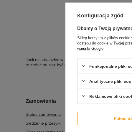
SZUKAN
Konfiguracja zgód
Spróbuj s
Dbamy o Twoją prywatn
Sklep korzysta z plików cookie 
dostępu do cookie w Twojej prz
SZUKASZ PR
warunki Google
.
Jeśli nie znalazłeś w naszej ofercie produktu, a chciał
to zrobić musisz być
zalogowany
.
Funkcjonalne pliki 
Analityczne pliki coo
Reklamowe pliki coo
Zamówienia
Konto
Status zamówienia
Zarejestr
Potwier
Śledzenie przesyłki
Koszyk