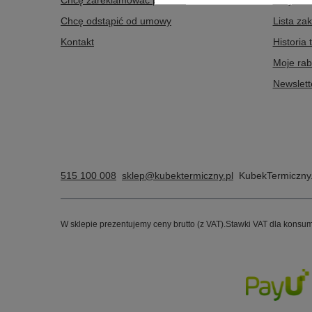
Chcę zareklamować produkt
Listy za
Chcę odstąpić od umowy
Lista za
Kontakt
Historia 
Moje rab
Newslett
515 100 008
sklep@kubektermiczny.pl
KubekTermiczny.
W sklepie prezentujemy ceny brutto (z VAT).
Stawki VAT dla konsum