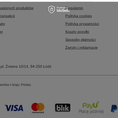
kupowe
Dla influencerów
kupionych produktów
Regulamin
transakcji
Polityka cookies
aty
Polityka prywatności
er
Koszty wysyłki
Sposoby płatności
Zwroty i reklamacje
pl
,
Żniwna 10/14
,
94-250
Łódź
entów z kraju:
Polska
.