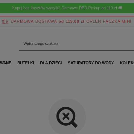
Kupuj bez kosztów wysyłki! Darmowe DPD Pickup od 119 zł 🚚
DARMOWA DOSTAWA
od 119,00 zł
OWANE
BUTELKI
DLA DZIECI
SATURATORY DO WODY
KOLEK