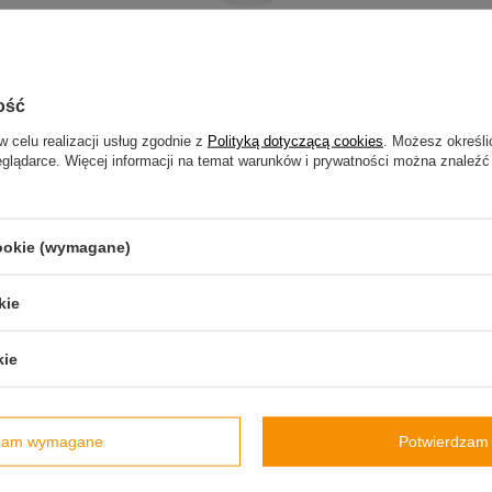
Y PRODUKT NIE ZOSTAŁ ZNAL
precyzować dokładniejsze parametry. Skorzystaj z
wyszukiwarki zaaw
ość
w celu realizacji usług zgodnie z
Polityką dotyczącą cookies
. Możesz określi
eglądarce. Więcej informacji na temat warunków i prywatności można znaleźć
ODUKTU, KTÓREGO NIE MAMY
byś kupić go w naszym sklepie, możesz skorzystać ze specjalnego formu
cookie (wymagane)
kie
kie
Informacje
uj się
O firmie
dzam wymagane
Potwierdzam 
Dla firm