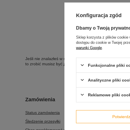
SZUKAN
Konfiguracja zgód
Spróbuj s
Dbamy o Twoją prywatn
Sklep korzysta z plików cookie 
dostępu do cookie w Twojej prz
SZUKASZ PR
warunki Google
.
Jeśli nie znalazłeś w naszej ofercie produktu, a chciał
to zrobić musisz być
zalogowany
.
Funkcjonalne pliki 
Analityczne pliki coo
Reklamowe pliki coo
Zamówienia
Konto
Status zamówienia
Zarejestr
Potwier
Śledzenie przesyłki
Koszyk