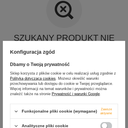
SZUKANY PRODUKT NIE
ZOSTAŁ ZNALEZIONY.
Konfiguracja zgód
Spróbuj sprecyzować dokładniejsze parametry. Skorzystaj z
Dbamy o Twoją prywatność
wyszukiwarki zaawansowanej
.
Sklep korzysta z plików cookie w celu realizacji usług zgodnie z
SZUKASZ PRODUKTU,
Polityką dotyczącą cookies
. Możesz określić warunki
przechowywania lub dostępu do cookie w Twojej przeglądarce.
KTÓREGO NIE MAMY W
Więcej informacji na temat warunków i prywatności można
OFERCIE?
znaleźć także na stronie
Prywatność i warunki Google
.
Jeśli nie znalazłeś w naszej ofercie produktu, a chciałbyś kupić go
w naszym sklepie, możesz skorzystać ze specjalnego formularza i
Zawsze
Funkcjonalne pliki cookie (wymagane)
przesłać nam opis szukanego przedmiotu. Aby móc to zrobić
aktywne
musisz być
zalogowany
.
Analityczne pliki cookie