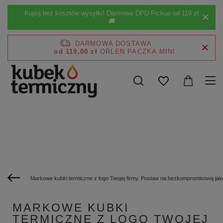
Kupuj bez kosztów wysyłki! Darmowe DPD Pickup od 119 zł
🚚
DARMOWA DOSTAWA
od 119,00 zł
Markowe kubki termiczne z logo Twojej firmy. Postaw na bezkompromisową jak
MARKOWE KUBKI
TERMICZNE Z LOGO TWOJEJ