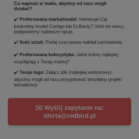
Co napisać w mailu, abyśmy od razu mogli
działać?
✔️
Preferowana marka/model:
Interesuje Cię
konkretny model Contigo lub Dr.Bacty? Jeśli nie wiesz,
podpowiemy najlepsze opcje.
✔️
Ilość sztuk:
Podaj szacowany nakład zamówienia.
✔️
Preferowana kolorystyka:
Jakie kolory najlepiej
współgrają z Twoją marką?
✔️
Twoje logo:
Załącz plik (najlepiej wektorowy),
abyśmy mogli od razu przygotować bezpłatny projekt
wizualizacji.
✉️ Wyślij zapytanie na:
oferta@redbird.pl