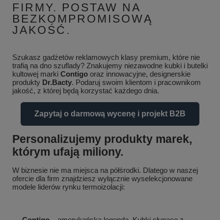
FIRMY. POSTAW NA
BEZKOMPROMISOWĄ
JAKOŚĆ.
Szukasz gadżetów reklamowych klasy premium, które nie
trafią na dno szuflady? Znakujemy niezawodne kubki i butelki
kultowej marki
Contigo
oraz innowacyjne, designerskie
produkty
Dr.Bacty
. Podaruj swoim klientom i pracownikom
jakość, z której będą korzystać każdego dnia.
Zapytaj o darmową wycenę i projekt B2B
Personalizujemy produkty marek,
którym ufają miliony.
W biznesie nie ma miejsca na półśrodki. Dlatego w naszej
ofercie dla firm znajdziesz wyłącznie wyselekcjonowane
modele liderów rynku termoizolacji:
Contigo
– amerykańska legenda. Kubki słynące z