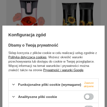
Konfiguracja zgód
PROMOCJA
PRZECENA
PROMOCJA
PRZECENA
Dbamy o Twoją prywatność
Kubek termiczny Contigo West
Kubek termiczny - Contigo West
Loop 2.0 470 ml - Słoneczniki -
Sklep korzysta z plików cookie w celu realizacji usług zgodnie z
Loop 2.0 • 470ml • Maki - Różowy
czarny
Polityką dotyczącą cookies
. Możesz określić warunki
Mat
przechowywania lub dostępu do cookie w Twojej przeglądarce.
94,99 zł
/
szt.
94,99 zł
/
szt.
Więcej informacji na temat warunków i prywatności można
Najniższa cena produktu w
znaleźć także na stronie
Prywatność i warunki Google
.
Najniższa cena produktu w
okresie 30 dni przed
okresie 30 dni przed
wprowadzeniem obniżki:
wprowadzeniem obniżki:
105,00 zł
-9%
Zawsze
105,00 zł
-9%
Funkcjonalne pliki cookie (wymagane)
Cena regularna:
169,99 zł
-44%
aktywne
Cena regularna:
169,99 zł
-44%
Analityczne pliki cookie