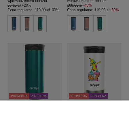
wprowadzeniem obniżki:
wprowadzeniem obniżki:
66,15 zł
+20%
109,00 zł
-45%
Cena regularna:
119,99 zł
-33%
Cena regularna:
119,99 zł
-50%
PROMOCJA
PRZECENA
PROMOCJA
PRZECENA
Kubek termiczny na kawę
Kubek termiczny na kawę
Contigo Huron 2.0 590ml -
Contigo Huron 2.0 470ml - Six
Spirulina
Seven - Salt
59,90 zł
89,99 zł
/
szt.
/
szt.