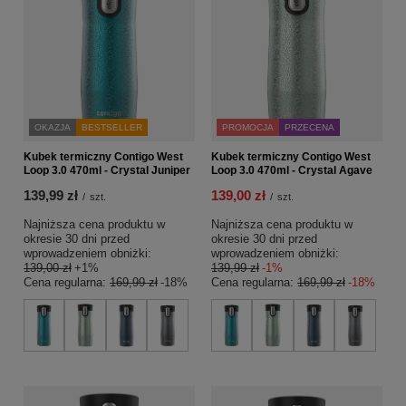
OKAZJA
BESTSELLER
PROMOCJA
PRZECENA
Kubek termiczny Contigo West
Kubek termiczny Contigo West
Loop 3.0 470ml - Crystal Juniper
Loop 3.0 470ml - Crystal Agave
139,99 zł
139,00 zł
/
szt.
/
szt.
Najniższa cena produktu w
Najniższa cena produktu w
okresie 30 dni przed
okresie 30 dni przed
wprowadzeniem obniżki:
wprowadzeniem obniżki:
139,00 zł
+1%
139,99 zł
-1%
Cena regularna:
169,99 zł
-18%
Cena regularna:
169,99 zł
-18%