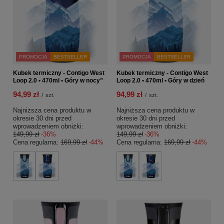
PROMOCJA
BESTSELLER
PROMOCJA
BESTSELLER
Kubek termiczny - Contigo West
Kubek termiczny - Contigo West
Loop 2.0 • 470ml • Góry w nocy”
Loop 2.0 • 470ml • Góry w dzień
94,99 zł
94,99 zł
/
szt.
/
szt.
Najniższa cena produktu w
Najniższa cena produktu w
okresie 30 dni przed
okresie 30 dni przed
wprowadzeniem obniżki:
wprowadzeniem obniżki:
149,99 zł
-36%
149,99 zł
-36%
Cena regularna:
169,99 zł
-44%
Cena regularna:
169,99 zł
-44%