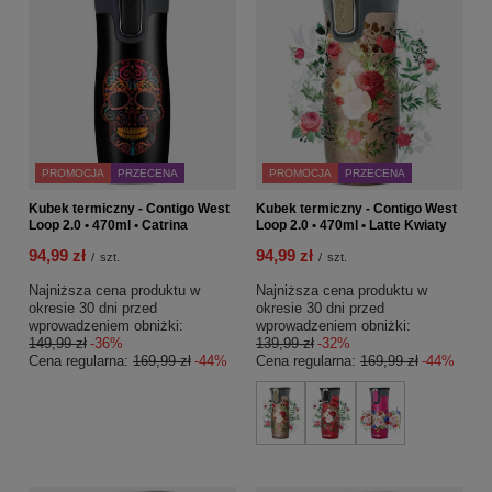
PROMOCJA
PRZECENA
PROMOCJA
PRZECENA
Kubek termiczny - Contigo West
Kubek termiczny - Contigo West
Loop 2.0 • 470ml • Catrina
Loop 2.0 • 470ml • Latte Kwiaty
94,99 zł
94,99 zł
/
szt.
/
szt.
Najniższa cena produktu w
Najniższa cena produktu w
okresie 30 dni przed
okresie 30 dni przed
wprowadzeniem obniżki:
wprowadzeniem obniżki:
149,99 zł
-36%
139,99 zł
-32%
Cena regularna:
169,99 zł
-44%
Cena regularna:
169,99 zł
-44%