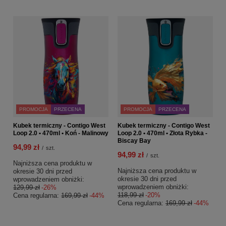
PROMOCJA
PRZECENA
PROMOCJA
PRZECENA
Kubek termiczny - Contigo West
Kubek termiczny - Contigo West
Loop 2.0 • 470ml • Koń - Malinowy
Loop 2.0 • 470ml • Złota Rybka -
Biscay Bay
94,99 zł
/
szt.
94,99 zł
/
szt.
Najniższa cena produktu w
Najniższa cena produktu w
okresie 30 dni przed
okresie 30 dni przed
wprowadzeniem obniżki:
wprowadzeniem obniżki:
129,99 zł
-26%
118,99 zł
-20%
Cena regularna:
169,99 zł
-44%
Cena regularna:
169,99 zł
-44%