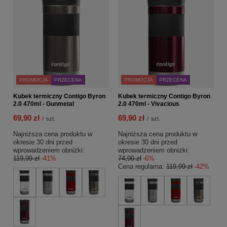
PROMOCJA
PRZECENA
PROMOCJA
PRZECENA
Kubek termiczny Contigo Byron
Kubek termiczny Contigo Byron
2.0 470ml - Gunmetal
2.0 470ml - Vivacious
69,90 zł
69,90 zł
/
szt.
/
szt.
Najniższa cena produktu w
Najniższa cena produktu w
okresie 30 dni przed
okresie 30 dni przed
wprowadzeniem obniżki:
wprowadzeniem obniżki:
119,99 zł
-41%
74,90 zł
-6%
Cena regularna:
119,99 zł
-42%