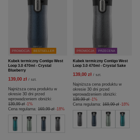
PROMOCJA
BESTSELLER
PROMOCJA
PRZECENA
Kubek termiczny Contigo West
Kubek termiczny Contigo West
Loop 3.0 470ml - Crystal
Loop 3.0 470ml - Crystal Sake
Blueberry
139,00 zł
/
szt.
139,00 zł
/
szt.
Najniższa cena produktu w
Najniższa cena produktu w
okresie 30 dni przed
okresie 30 dni przed
wprowadzeniem obniżki:
wprowadzeniem obniżki:
139,99 zł
-1%
139,99 zł
-1%
Cena regularna:
169,99 zł
-18%
Cena regularna:
169,99 zł
-18%