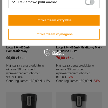
Reklamowe pliki cookie
Potwierdzam wszystkie
Potwierdzam wymagane
OKAZJA
PRZECENA
PROMOCJA
PRZECENA
Kubek termiczny - Contigo West
Kubek termiczny - Contigo West
Loop 2.0 • 470ml •
Loop 2.0 • 470ml • Grafitowy Mat -
Pomarańczowy
Jubileusz 15 lat
99,99 zł
79,90 zł
/
szt.
/
szt.
Najniższa cena produktu w
Najniższa cena produktu w
okresie 30 dni przed
okresie 30 dni przed
wprowadzeniem obniżki:
wprowadzeniem obniżki:
99,99 zł
0%
81,60 zł
-2%
Cena regularna:
169,99 zł
-41%
Cena regularna:
169,99 zł
-53%