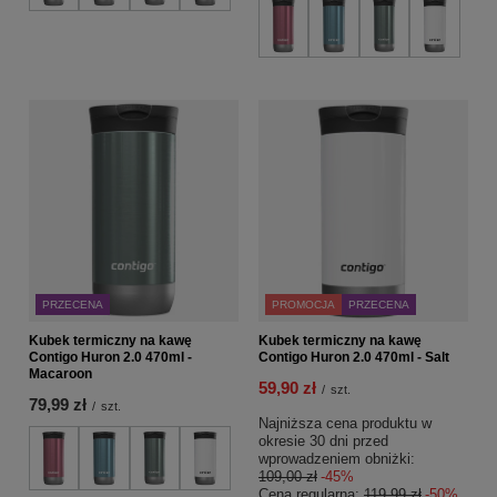
PRZECENA
PROMOCJA
PRZECENA
Kubek termiczny na kawę
Kubek termiczny na kawę
Contigo Huron 2.0 470ml -
Contigo Huron 2.0 470ml - Salt
Macaroon
59,90 zł
/
szt.
79,99 zł
/
szt.
Najniższa cena produktu w
okresie 30 dni przed
wprowadzeniem obniżki:
109,00 zł
-45%
Cena regularna:
119,99 zł
-50%