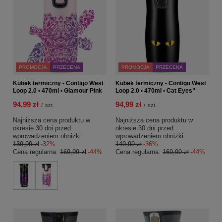
PROMOCJA
PRZECENA
PROMOCJA
PRZECENA
Kubek termiczny - Contigo West
Kubek termiczny - Contigo West
Loop 2.0 • 470ml • Glamour Pink
Loop 2.0 • 470ml • Cat Eyes”
94,99 zł
94,99 zł
/
szt.
/
szt.
Najniższa cena produktu w
Najniższa cena produktu w
okresie 30 dni przed
okresie 30 dni przed
wprowadzeniem obniżki:
wprowadzeniem obniżki:
139,99 zł
-32%
149,99 zł
-36%
Cena regularna:
169,99 zł
-44%
Cena regularna:
169,99 zł
-44%