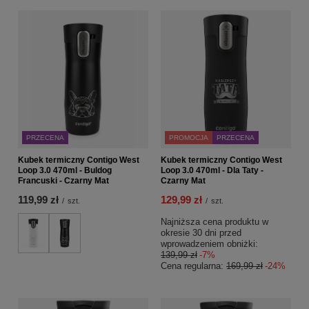
PRZECENA
PROMOCJA
PRZECENA
Kubek termiczny Contigo West
Kubek termiczny Contigo West
Loop 3.0 470ml - Buldog
Loop 3.0 470ml - Dla Taty -
Francuski - Czarny Mat
Czarny Mat
119,99 zł
129,99 zł
/
szt.
/
szt.
Najniższa cena produktu w
okresie 30 dni przed
wprowadzeniem obniżki:
139,99 zł
-7%
Cena regularna:
169,99 zł
-24%