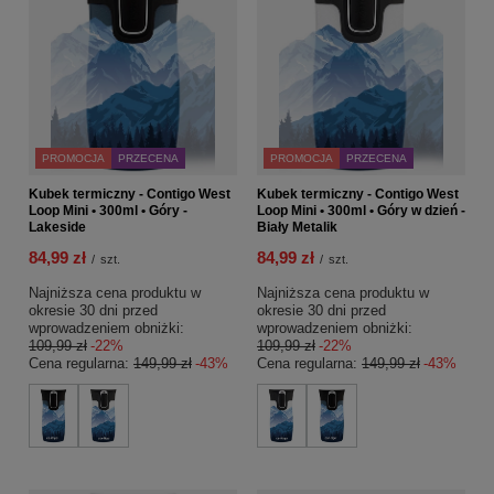
PROMOCJA
PRZECENA
PROMOCJA
PRZECENA
Kubek termiczny - Contigo West
Kubek termiczny - Contigo West
Loop Mini • 300ml • Góry -
Loop Mini • 300ml • Góry w dzień -
Lakeside
Biały Metalik
84,99 zł
84,99 zł
/
szt.
/
szt.
Najniższa cena produktu w
Najniższa cena produktu w
okresie 30 dni przed
okresie 30 dni przed
wprowadzeniem obniżki:
wprowadzeniem obniżki:
109,99 zł
-22%
109,99 zł
-22%
Cena regularna:
149,99 zł
-43%
Cena regularna:
149,99 zł
-43%