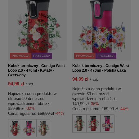
PROMOCJA
PRZECENA
PROMOCJA
PRZECENA
Kubek termiczny - Contigo West
Kubek termiczny - Contigo West
Loop 2.0 • 470ml • Kwiaty -
Loop 2.0 • 470ml • Polska Łąka
Czerwony
94,99 zł
/
szt.
94,99 zł
/
szt.
Najniższa cena produktu w
Najniższa cena produktu w
okresie 30 dni przed
okresie 30 dni przed
wprowadzeniem obniżki:
wprowadzeniem obniżki:
149,99 zł
-36%
139,99 zł
-32%
Cena regularna:
169,99 zł
-44%
Cena regularna:
169,99 zł
-44%