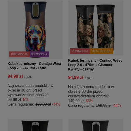
PROMOCJA
BESTSELLER
PROMOCJA
PRZECENA
Kubek termiczny - Contigo West
Kubek termiczny - Contigo West
Loop 2.0 • 470ml • Glamour
Loop 2.0 • 470ml • Latte
Kwiaty - czarny
94,99 zł
/
szt.
94,99 zł
/
szt.
Najniższa cena produktu w
Najniższa cena produktu w
okresie 30 dni przed
okresie 30 dni przed
wprowadzeniem obniżki:
wprowadzeniem obniżki:
99,99 zł
-5%
149,99 zł
-36%
Cena regularna:
169,99 zł
-44%
Cena regularna:
169,99 zł
-44%