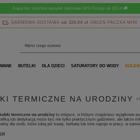
Kupuj bez kosztów wysyłki! Darmowe DPD Pickup od 119 zł 🚚
DARMOWA DOSTAWA
od 119,00 zł
OWANE
BUTELKI
DLA DZIECI
SATURATORY DO WODY
KOLEK
KI TERMICZNE NA URODZINY
( 
kubki termiczne na urodziny
to miejsce, w którym znajdziesz wyjątkowe pom
rafiką lub dedykacją może być nie tylko praktycznym gadżetem, ale także mi
ealny dla osób, które lubią pić kawę, herbatę lub inne napoje w pracy, w sa
cej