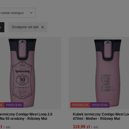
ortowanie
o cenie rosnąco
y
Usuń filtr
Dostępne od ręki
JA
PRZECENA
PROMOCJA
PRZECENA
ermiczny Contigo West Loop 2.0
Kubek termiczny Contigo West Lo
 Na 50 urodziny - Różowy Mat
470ml - Mother - Różowy Mat
zł
119,99 zł
/
szt.
/
szt.