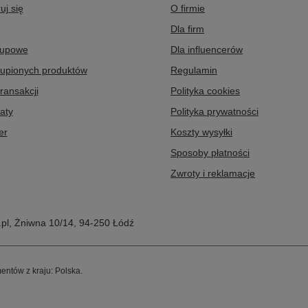
uj się
O firmie
Dla firm
kupowe
Dla influencerów
kupionych produktów
Regulamin
transakcji
Polityka cookies
aty
Polityka prywatności
er
Koszty wysyłki
Sposoby płatności
Zwroty i reklamacje
pl
,
Żniwna 10/14
,
94-250
Łódź
entów z kraju:
Polska
.