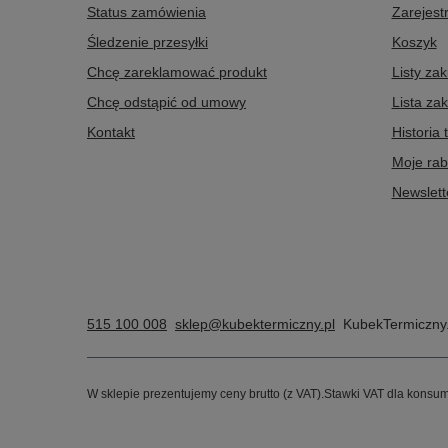
Status zamówienia
Zarejestr
Śledzenie przesyłki
Koszyk
Chcę zareklamować produkt
Listy za
Chcę odstąpić od umowy
Lista za
Kontakt
Historia 
Moje rab
Newslett
515 100 008
sklep@kubektermiczny.pl
KubekTermiczny.
W sklepie prezentujemy ceny brutto (z VAT).
Stawki VAT dla konsum