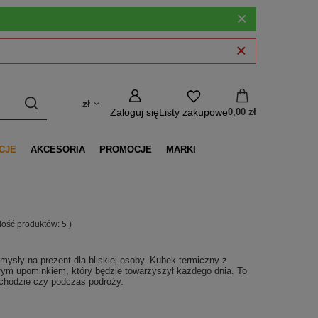
zł
Zaloguj się
Listy zakupowe
0,00 zł
CJE
AKCESORIA
PROMOCJE
MARKI
ilość produktów:
5
)
ysły na prezent dla bliskiej osoby. Kubek termiczny z
łym upominkiem, który będzie towarzyszył każdego dnia. To
mochodzie czy podczas podróży.