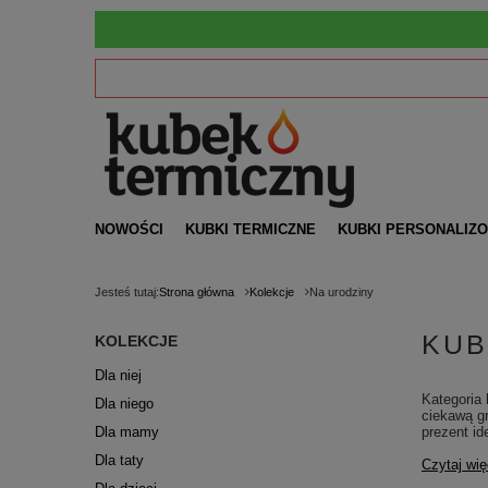
NOWOŚCI
KUBKI TERMICZNE
KUBKI PERSONALIZ
Jesteś tutaj:
Strona główna
Kolekcje
Na urodziny
KUB
KOLEKCJE
Dla niej
Kategoria
Dla niego
ciekawą g
Dla mamy
prezent id
Dla taty
Czytaj wię