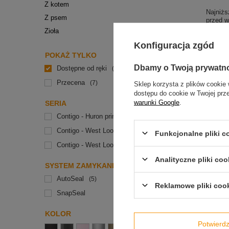
Z kotem
Najniżs
Z psem
przed w
139,99 
Zioła
Cena re
Konfiguracja zgód
POKAŻ TYLKO
Dbamy o Twoją prywatn
Dostępne od ręki
5
Przecena
7
Sklep korzysta z plików cookie 
dostępu do cookie w Twojej prz
warunki Google
.
SERIA
Contigo - Huron printed
Contigo - West Loop printed
4
Funkcjonalne pliki 
Contigo - West Loop with engraving
1
Analityczne pliki coo
SYSTEM ZAMYKANIA
AutoSeal
5
Reklamowe pliki coo
SnapSeal
OKAZJA
Kubek t
KOLOR
470 ml -
Potwier