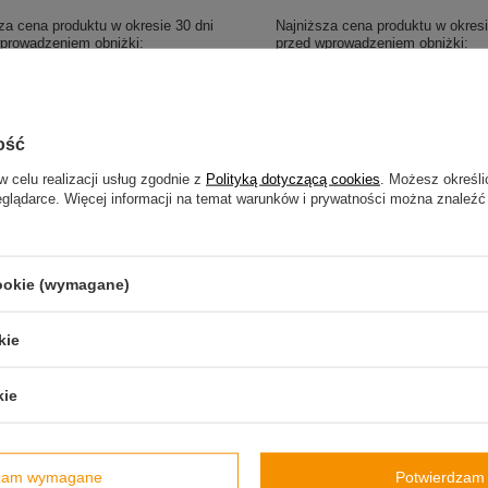
za cena produktu w okresie 30 dni
Najniższa cena produktu w okresi
prowadzeniem obniżki:
przed wprowadzeniem obniżki:
zł
-28%
139,99 zł
-14%
gularna:
169,99 zł
-41%
Cena regularna:
169,99 zł
-29%
ość
w celu realizacji usług zgodnie z
Polityką dotyczącą cookies
. Możesz określi
eglądarce. Więcej informacji na temat warunków i prywatności można znaleźć
cookie (wymagane)
kie
kie
PRZECENA
OKAZJA
PRZECENA
ermiczny Contigo West Loop 2.0
Kubek termiczny Contigo West Lo
 Electric - czarny
470 ml - Lemon - czarny
dzam wymagane
Potwierdzam 