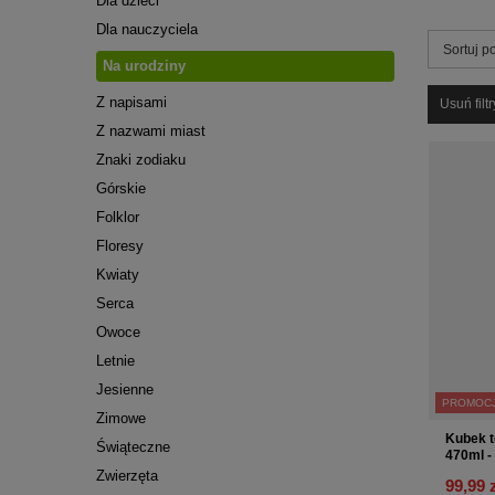
Dla dzieci
Dla nauczyciela
Zmień s
Sortuj p
Na urodziny
Z napisami
Usuń filtr
Z nazwami miast
Znaki zodiaku
Górskie
Folklor
Floresy
Kwiaty
Serca
Owoce
Letnie
Jesienne
PROMOC
Zimowe
Kubek t
Świąteczne
470ml -
Zwierzęta
99,99 