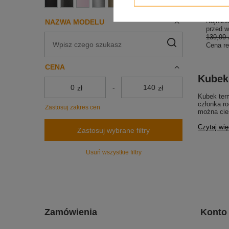
139,99
Najniżs
NAZWA MODELU
przed w
139,99 
Cena re
CENA
Kubek
-
zł
zł
Kubek term
członka ro
Zastosuj zakres cen
można cie
Czytaj wię
Zastosuj wybrane filtry
Usuń wszystkie filtry
Zamówienia
Konto