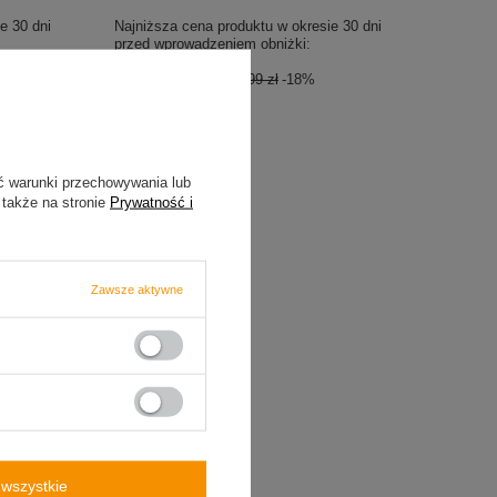
e 30 dni
Najniższa cena produktu w okresie 30 dni
przed wprowadzeniem obniżki:
139,99 zł
0%
Cena regularna:
169,99 zł
-18%
ć warunki przechowywania lub
 także na stronie
Prywatność i
Zawsze aktywne
op 2.0
wszystkie