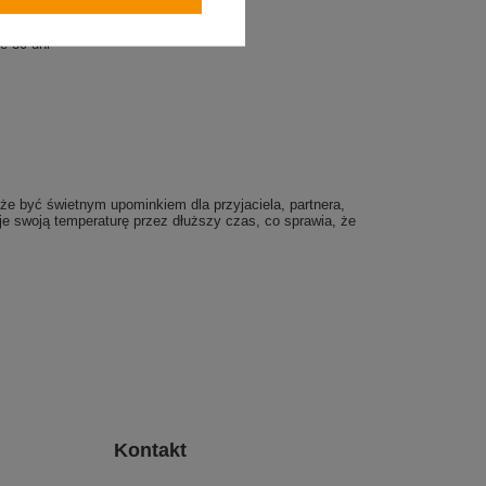
e 30 dni
że być świetnym upominkiem dla przyjaciela, partnera,
je swoją temperaturę przez dłuższy czas, co sprawia, że
Kontakt