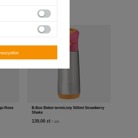
wszystkie
igo Rose
B.Box Bidon termiczny 500ml Strawberry
Shake
139,00 zł
/
szt.