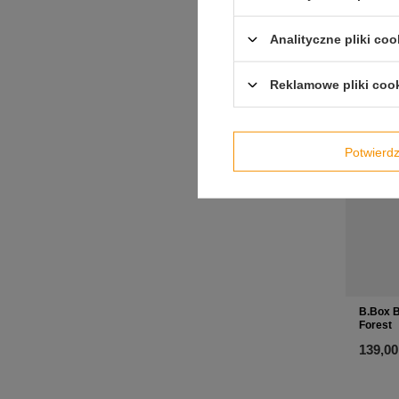
129,00
Analityczne pliki coo
Reklamowe pliki coo
Potwier
B.Box B
Forest
139,00