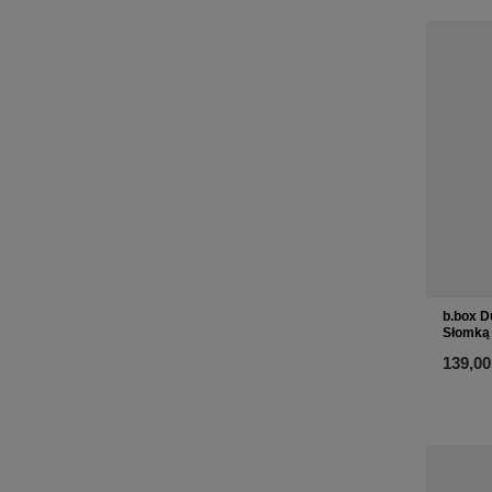
b.box D
Słomką 
139,00