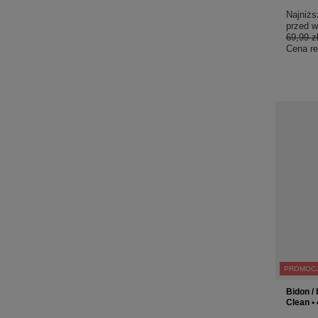
Najniżs
przed w
69,99 z
Cena re
PROMOC
Bidon / 
Clean •