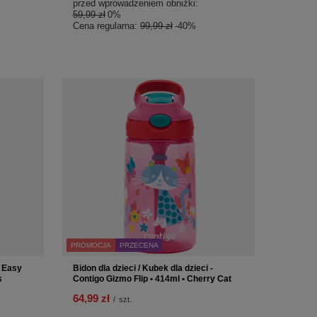
przed wprowadzeniem obniżki:
59,99 zł
0%
Cena regularna:
99,99 zł
-40%
PROMOCJA
PRZECENA
o Easy
Bidon dla dzieci / Kubek dla dzieci -
s
Contigo Gizmo Flip • 414ml • Cherry Cat
64,99 zł
/
szt.