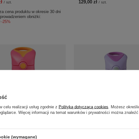
zł
129,00 zł
/
szt.
/
szt.
za cena produktu w okresie 30 dni
prowadzeniem obniżki:
ł
-25%
ość
w celu realizacji usług zgodnie z
Polityką dotyczącą cookies
. Możesz określi
eglądarce. Więcej informacji na temat warunków i prywatności można znaleźć
idon termiczny 350ml Strawberry
B.box Bidon Termiczny ze Słomką
350ml Sugar Plum
cookie (wymagane)