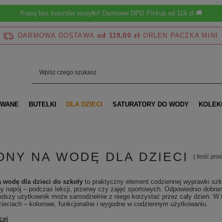
Kupuj bez kosztów wysyłki! Darmowe DPD Pickup od 119 zł 🚚
DARMOWA DOSTAWA
od 119,00 zł
OWANE
BUTELKI
DLA DZIECI
SATURATORY DO WODY
KOLEK
ONY NA WODĘ DLA DZIECI
( ilość pr
 wodę dla dzieci do szkoły
to praktyczny element codziennej wyprawki szk
ny napój – podczas lekcji, przerwy czy zajęć sportowych. Odpowiednio dobrany
szy użytkownik może samodzielnie z niego korzystać przez cały dzień. W tej
zieciach – kolorowe, funkcjonalne i wygodne w codziennym użytkowaniu.
cej