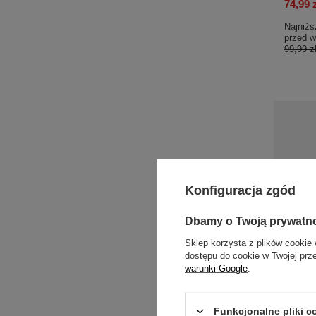
74,99 
Najniżs
przed w
99,99 z
Konfiguracja zgód
Dbamy o Twoją prywatn
Sklep korzysta z plików cookie 
dostępu do cookie w Twojej prz
warunki Google
.
B.Box B
Shake
Funkcjonalne pliki 