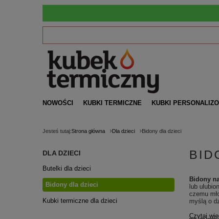
NOWOŚCI
KUBKI TERMICZNE
KUBKI PERSONALIZ
Jesteś tutaj:
Strona główna
Dla dzieci
Bidony dla dzieci
BID
DLA DZIECI
Butelki dla dzieci
Bidony na
Bidony dla dzieci
lub ulubio
czemu młod
Kubki termiczne dla dzieci
myślą o d
Czytaj wię