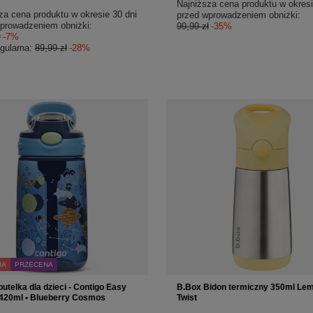
Najniższa cena produktu w okresi
za cena produktu w okresie 30 dni
przed wprowadzeniem obniżki:
prowadzeniem obniżki:
99,99 zł
-35%
ł
-7%
gularna:
89,99 zł
-28%
JA
PRZECENA
butelka dla dzieci - Contigo Easy
B.Box Bidon termiczny 350ml Le
 420ml • Blueberry Cosmos
Twist