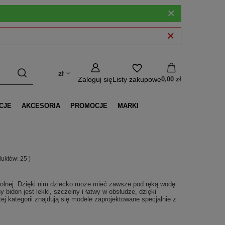
zł
Zaloguj się
Listy zakupowe
0,00 zł
CJE
AKCESORIA
PROMOCJE
MARKI
oduktów:
25
)
olnej. Dzięki nim dziecko może mieć zawsze pod ręką wodę
 bidon jest lekki, szczelny i łatwy w obsłudze, dzięki
 kategorii znajdują się modele zaprojektowane specjalnie z