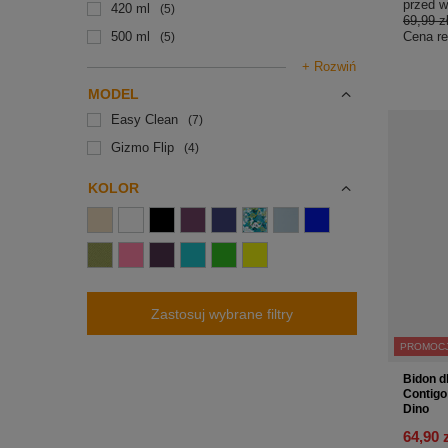
przed w
420 ml
5
69,99 z
Cena re
500 ml
5
+ Rozwiń
MODEL
Easy Clean
7
Gizmo Flip
4
KOLOR
Zastosuj wybrane filtry
PROMOC
Bidon dl
Contigo
Dino
64,90 