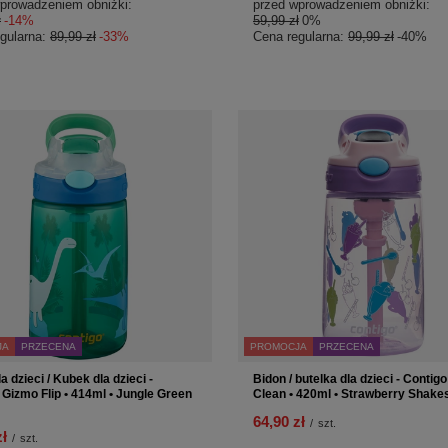
prowadzeniem obniżki:
przed wprowadzeniem obniżki:
ł
-14%
59,99 zł
0%
gularna:
89,99 zł
-33%
Cena regularna:
99,99 zł
-40%
JA
PRZECENA
PROMOCJA
PRZECENA
a dzieci / Kubek dla dzieci -
Bidon / butelka dla dzieci - Contig
 Gizmo Flip • 414ml • Jungle Green
Clean • 420ml • Strawberry Shake
64,90 zł
/
szt.
zł
/
szt.