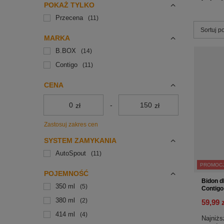
POKAŻ TYLKO
Przecena
11
Zmień s
Sortuj p
MARKA
B.BOX
14
Contigo
11
CENA
-
zł
zł
Zastosuj zakres cen
SYSTEM ZAMYKANIA
AutoSpout
11
PROMOC
POJEMNOŚĆ
Bidon dl
350 ml
5
Contigo
380 ml
2
59,99 
414 ml
4
Najniżs