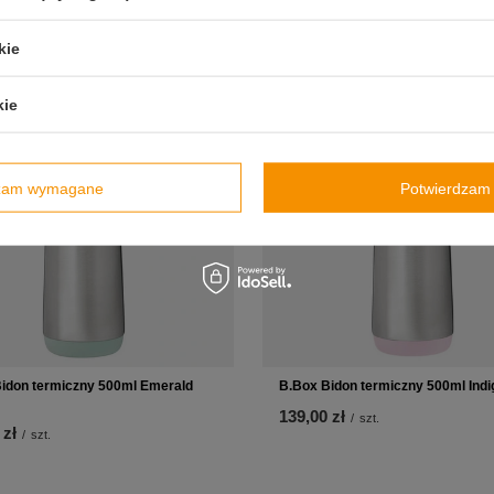
 zł
129,00 zł
/
szt.
/
szt.
kie
kie
dzam wymagane
Potwierdzam 
idon termiczny 500ml Emerald
B.Box Bidon termiczny 500ml Ind
139,00 zł
/
szt.
 zł
/
szt.