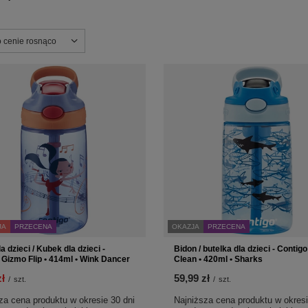
ortowanie
o cenie rosnąco
JA
PRZECENA
OKAZJA
PRZECENA
a dzieci / Kubek dla dzieci -
Bidon / butelka dla dzieci - Contig
 Gizmo Flip • 414ml • Wink Dancer
Clean • 420ml • Sharks
zł
59,99 zł
/
szt.
/
szt.
za cena produktu w okresie 30 dni
Najniższa cena produktu w okresi