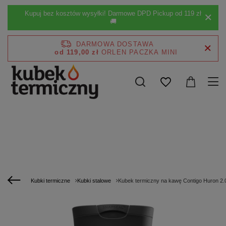
Kupuj bez kosztów wysyłki! Darmowe DPD Pickup od 119 zł
🚚
DARMOWA DOSTAWA
od 119,00 zł
Kubki termiczne
Kubki stalowe
Kubek termiczny na kawę Contigo Huron 2.0