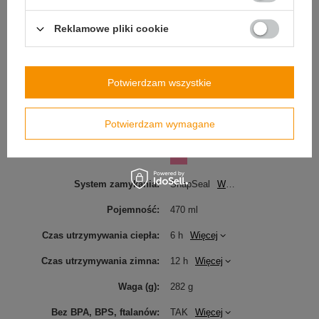
Produkt wprowadzony do
TAK
Reklamowe pliki cookie
obrotu na terenie UE przed
13.12.2024
Informacje o bezpieczeństwie
Huron
Więcej
Potwierdzam wszystkie
Parametry użytkowe
Potwierdzam wymagane
Kolor
Różowy
System zamykania
SnapSeal
Więcej
Pojemność
470 ml
Czas utrzymywania ciepła
6 h
Więcej
Czas utrzymywania zimna
12 h
Więcej
Waga (g)
282 g
Bez BPA, BPS, ftalanów
TAK
Więcej