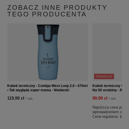
ZOBACZ INNE PRODUKTY
TEGO PRODUCENTA
PROMOCJA
Kubek termiczny - Contigo West Loop 2.0 • 470ml
Kubek termiczny Conti
• Tak wygląda super mama - Niebieski
Na 50 urodziny - Róż
119,99 zł
99,99 zł
/
szt.
/
szt.
Najniższa cena produk
wprowadzeniem obniż
Cena regularna:
169,9