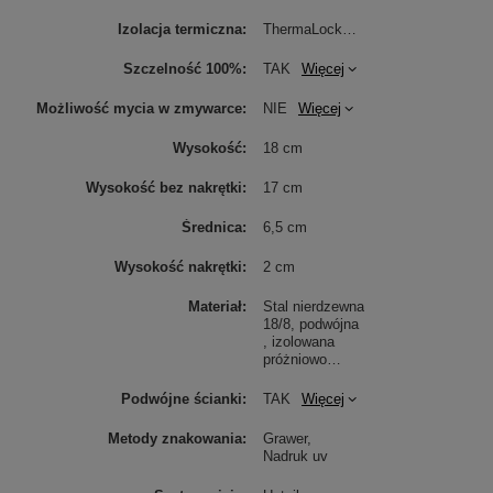
Izolacja termiczna
ThermaLock
Więcej
Szczelność 100%
TAK
Więcej
Możliwość mycia w zmywarce
NIE
Więcej
Wysokość
18 cm
Wysokość bez nakrętki
17 cm
Średnica
6,5 cm
Wysokość nakrętki
2 cm
Materiał
Stal nierdzewna
18/8, podwójna
, izolowana
próżniowo
Więcej
Podwójne ścianki
TAK
Więcej
Metody znakowania
Grawer
Nadruk uv