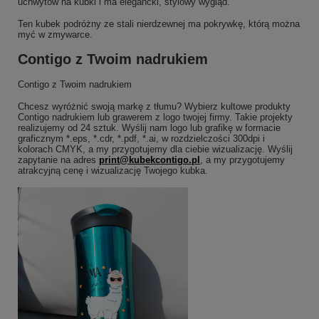
uchwytów na kubki i ma elegancki, stylowy wygląd.
Ten kubek podróżny ze stali nierdzewnej ma pokrywkę, którą można
myć w zmywarce.
Contigo z Twoim nadrukiem
Contigo z Twoim nadrukiem
Chcesz wyróżnić swoją markę z tłumu? Wybierz kultowe produkty
Contigo nadrukiem lub grawerem z logo twojej firmy. Takie projekty
realizujemy od 24 sztuk. Wyślij nam logo lub grafikę w formacie
graficznym *.eps, *.cdr, *.pdf, *.ai, w rozdzielczości 300dpi i
kolorach CMYK, a my przygotujemy dla ciebie wizualizację. Wyślij
zapytanie na adres
print@kubekcontigo.pl
, a my przygotujemy
atrakcyjną cenę i wizualizację Twojego kubka.