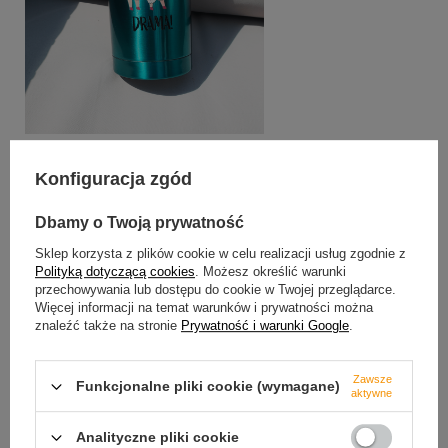
Konfiguracja zgód
SZCZEGÓŁOWE DANE
Dbamy o Twoją prywatność
Marka
Contigo
Sklep korzysta z plików cookie w celu realizacji usług zgodnie z
Polityką dotyczącą cookies
. Możesz określić warunki
Podmiot odpowiedzialny za ten
Red Bird Sp. z
przechowywania lub dostępu do cookie w Twojej przeglądarce.
produkt na terenie UE
o.o.
Więcej
Więcej informacji na temat warunków i prywatności można
znaleźć także na stronie
Prywatność i warunki Google
.
Symbol
2226409
Seria
Contigo - Huron
Zawsze
Funkcjonalne pliki cookie (wymagane)
2.0
aktywne
Gwarancja
24 miesiące
Analityczne pliki cookie
gwarancji