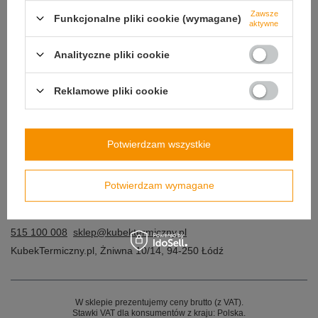
Zawsze
Funkcjonalne pliki cookie (wymagane)
aktywne
Nie pamiętam loginu lub hasła
Analityczne pliki cookie
REJESTRACJA
Reklamowe pliki cookie
Jeżeli wcześniej nie założyłeś konta w naszym sklepie,
zostaniesz poproszony o podanie swoich danych i adresu
dostawy.
Potwierdzam wszystkie
Załóż nowe konto
Potwierdzam wymagane
515 100 008
sklep@kubektermiczny.pl
KubekTermiczny.pl
,
Żniwna 10/14
,
94-250
Łódź
W sklepie prezentujemy ceny brutto (z VAT).
Stawki VAT dla konsumentów z kraju:
Polska
.