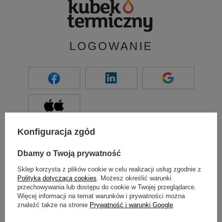
LOGOWANIE
LUB
Konfiguracja zgód
Dbamy o Twoją prywatność
Login / Nr karty stałego klienta / E-mail
Sklep korzysta z plików cookie w celu realizacji usług zgodnie z
Polityką dotyczącą cookies
. Możesz określić warunki
przechowywania lub dostępu do cookie w Twojej przeglądarce.
Hasło / Pin karty stałego klienta
Więcej informacji na temat warunków i prywatności można
znaleźć także na stronie
Prywatność i warunki Google
.
Zaloguj się