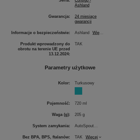
Seria
Contigo -
Ashland
Gwarancja
24 miesiące
gwarancji
Informacje o bezpieczeństwie
Ashland
Więcej
Produkt wprowadzony do
TAK
obrotu na terenie UE przed
13.12.2024
Parametry użytkowe
Kolor
Turkusowy
Pojemność
720 ml
Waga (g)
205 g
System zamykania
AutoSpout
Więcej
Bez BPA, BPS, ftalanów
TAK
Więcej