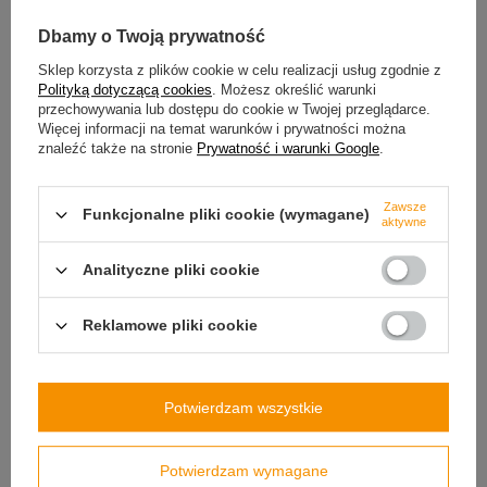
Dbamy o Twoją prywatność
Sklep korzysta z plików cookie w celu realizacji usług zgodnie z
Polityką dotyczącą cookies
. Możesz określić warunki
przechowywania lub dostępu do cookie w Twojej przeglądarce.
Więcej informacji na temat warunków i prywatności można
znaleźć także na stronie
Prywatność i warunki Google
.
Zawsze
Funkcjonalne pliki cookie (wymagane)
aktywne
Analityczne pliki cookie
Reklamowe pliki cookie
Wielorazowa butelka na wodę - jeszcze więcej
Potwierdzam wszystkie
zalet
Myślisz, że to wszystkie plusy jakie ma nasza ekologiczna butelka
Potwierdzam wymagane
na wodę? Jesteś w dużym błędzie! Dodatkowe zalety Contigo