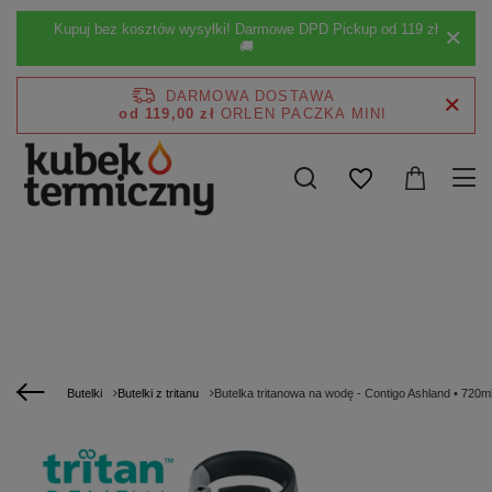
Kupuj bez kosztów wysyłki! Darmowe DPD Pickup od 119 zł
🚚
DARMOWA DOSTAWA
od 119,00 zł
Butelki
Butelki z tritanu
Butelka tritanowa na wodę - Contigo Ashland • 720m