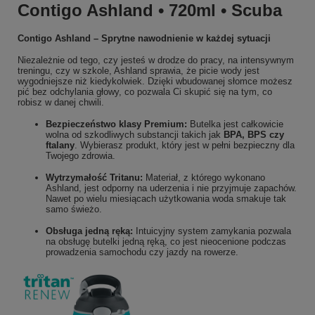
Contigo Ashland • 720ml • Scuba
Contigo Ashland – Sprytne nawodnienie w każdej sytuacji
Niezależnie od tego, czy jesteś w drodze do pracy, na intensywnym
treningu, czy w szkole, Ashland sprawia, że picie wody jest
wygodniejsze niż kiedykolwiek. Dzięki wbudowanej słomce możesz
pić bez odchylania głowy, co pozwala Ci skupić się na tym, co
robisz w danej chwili.
Bezpieczeństwo klasy Premium:
Butelka jest całkowicie
wolna od szkodliwych substancji takich jak
BPA, BPS czy
ftalany
. Wybierasz produkt, który jest w pełni bezpieczny dla
Twojego zdrowia.
Wytrzymałość Tritanu:
Materiał, z którego wykonano
Ashland, jest odporny na uderzenia i nie przyjmuje zapachów.
Nawet po wielu miesiącach użytkowania woda smakuje tak
samo świeżo.
Obsługa jedną ręką:
Intuicyjny system zamykania pozwala
na obsługę butelki jedną ręką, co jest nieocenione podczas
prowadzenia samochodu czy jazdy na rowerze.