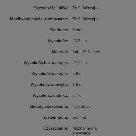
Szczelność 100%
TAK
Więcej
Możliwość mycia w zmywarce
TAK
Więcej
Średnica
8 cm
Wysokość
26,2 cm
Materiał
Tritan™ Renew
Wysokość bez nakrętki
22,1 cm
Wysokość nakrętki
5,6 cm
Wysokość uchwytu
1,6 cm
Wysokość ustnika
2,7 cm
Metody znakowania
Nadruk uv
System picia
Słomka
Czyszczenie
Można myć w
zmywarce