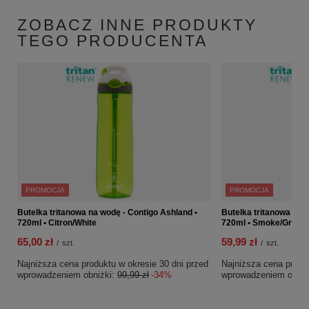
ZOBACZ INNE PRODUKTY
TEGO PRODUCENTA
PROMOCJA
PROMOCJA
Butelka tritanowa na wodę - Contigo Ashland •
Butelka tritanowa na 
720ml • Citron/White
720ml • Smoke/Gray
65,00 zł
59,99 zł
/
szt.
/
szt.
Najniższa cena produktu w okresie 30 dni przed
Najniższa cena produk
wprowadzeniem obniżki:
99,99 zł
-34%
wprowadzeniem obniż