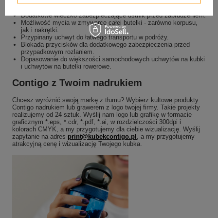
Ashland to:
Dodatkowe wieczko zabezpieczające ustnik przed zabrudzeniem.
Możliwość mycia w zmywarce całej butelki - zarówno korpusu,
jak i nakrętki.
Przypinany uchwyt do łatwego transportu w podróży.
Blokada przycisków dla dodatkowego zabezpieczenia przed
przypadkowym rozlaniem.
Dopasowanie do większości samochodowych uchwytów na kubki
i uchwytów na butelki rowerowe.
Contigo z Twoim nadrukiem
Chcesz wyróżnić swoją markę z tłumu? Wybierz kultowe produkty
Contigo nadrukiem lub grawerem z logo twojej firmy. Takie projekty
realizujemy od 24 sztuk. Wyślij nam logo lub grafikę w formacie
graficznym *.eps, *.cdr, *.pdf, *.ai, w rozdzielczości 300dpi i
kolorach CMYK, a my przygotujemy dla ciebie wizualizację. Wyślij
zapytanie na adres
print@kubekcontigo.pl
, a my przygotujemy
atrakcyjną cenę i wizualizację Twojego kubka.