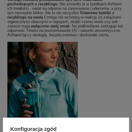
pochodzących z recyklingu
. Nie zmieniło to w butelkach Ashland
ich trwałości - nadal są odporne na zarysowania i uderzenia, a przy
tym niezwykle lekkie. Ale to nie wszystko.
Tritanowe butelki z
recyklingu na wodę
Contigo nie wchodzą w reakcję ze związkami
organicznymi obecnymi w napojach, dzięki czemu woda czy sok
zawsze mają
wyłącznie swój smak
. Na podkreślenie zasługuje też
odporność Tritanu na promieniowanie UV i warunki atmosferyczne.
Ashland łączy ekologię, bezpieczeństwo i doskonałe cechy.
Konfiguracja zgód