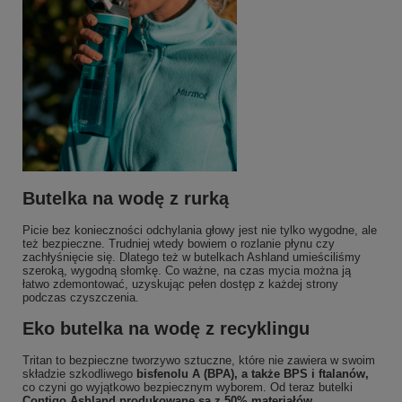
Butelka na wodę z rurką
Picie bez konieczności odchylania głowy jest nie tylko wygodne, ale
też bezpieczne. Trudniej wtedy bowiem o rozlanie płynu czy
zachłyśnięcie się. Dlatego też w butelkach Ashland umieściliśmy
szeroką, wygodną słomkę. Co ważne, na czas mycia można ją
łatwo zdemontować, uzyskując pełen dostęp z każdej strony
podczas czyszczenia.
Eko butelka na wodę z recyklingu
Tritan to bezpieczne tworzywo sztuczne, które nie zawiera w swoim
składzie szkodliwego
bisfenolu A (BPA), a także BPS i ftalanów,
co czyni go wyjątkowo bezpiecznym wyborem. Od teraz butelki
Contigo Ashland produkowane są z 50% materiałów