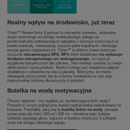
Realny wpływ na środowisko, już teraz
Tritan™ Renew firmy Eastman to niezwykły surowiec, wykonany
dzięki technologii recyklingu molekularnego- polega na
przekształcaniu jednorazowych odpadów z tworzyw sztucznych w
trwałe materiały, równoważąc zużycie paliw kopalnych i obniżając
emisję gazów cieplarnianych. Tritan™ to dobrze znane tworzywo
sztuczne
niezawierające BPA, BPS
które dodatkowo
nie wykazuje
działania estrogenowego ani androgenowego,
co czyni je
wyjątkowo bezpiecznym dla zdrowia. Jest również cenione za swoje
właściwości i wytrzymałość. Marka Contigo jest świadoma wpływu
działalności człowieka na naszą planetę. Wierzymy, że mamy
obowiązek przyczyniać się do ochrony środowiska w celu jego
maksymalnej ochrony dla przyszłych pokoleń.
Butelka na wodę motywacyjna
Chcesz wiedzieć, czy wypiłeś już wystarczającą ilość wody?
Pomoże Ci w tym praktyczna miarka nadrukowana nadrukowana na
korpusie. Podziałka, jaką ma ta
butelka bidon na wodę
, posiada
oznaczenia dla ilości 250 ml i 500 ml - odmierza więc kolejne
szklanki wypitego płynu. Łącznie w butelce zmieścisz 3 szklanki
wody lub innego chłodnego napoju.