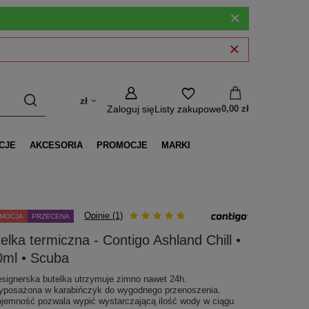
zł
Zaloguj się
Listy zakupowe
0,00 zł
CJE
AKCESORIA
PROMOCJE
MARKI
Opinie (1)
MOCJA
PRZECENA
elka termiczna - Contigo Ashland Chill •
0ml • Scuba
signerska butelka utrzymuje zimno nawet 24h.
posażona w karabińczyk do wygodnego przenoszenia.
jemność pozwala wypić wystarczającą ilość wody w ciągu