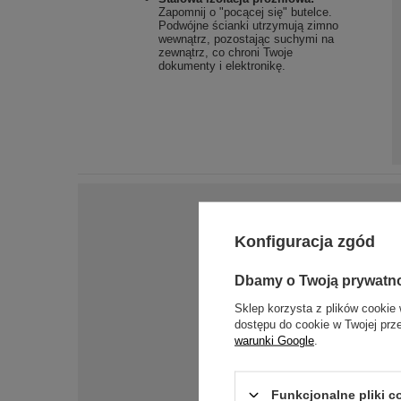
Zapomnij o "pocącej się" butelce.
Podwójne ścianki utrzymują zimno
wewnątrz, pozostając suchymi na
zewnątrz, co chroni Twoje
dokumenty i elektronikę.
Konfiguracja zgód
Dbamy o Twoją prywatn
Sklep korzysta z plików cookie 
dostępu do cookie w Twojej prz
warunki Google
.
Funkcjonalne pliki 