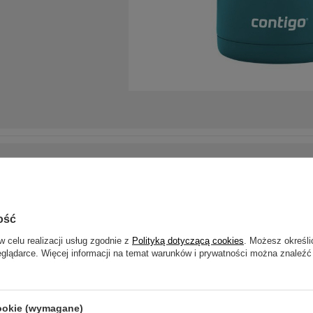
ość
w celu realizacji usług zgodnie z
Polityką dotyczącą cookies
. Możesz określi
eglądarce. Więcej informacji na temat warunków i prywatności można znaleźć
cookie (wymagane)