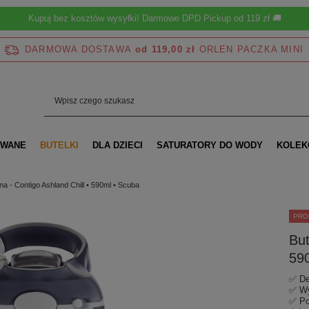
Kupuj bez kosztów wysyłki! Darmowe DPD Pickup od 119 zł 🚚
DARMOWA DOSTAWA
od 119,00 zł
OWANE
BUTELKI
DLA DZIECI
SATURATORY DO WODY
KOLEK
na - Contigo Ashland Chill • 590ml • Scuba
PRO
But
59
✅ De
✅ Wy
✅ Po