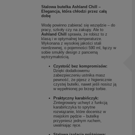
Stalowa butelka Ashland Chill –
Elegancja, która chłodzi przez całą
dobę
Wodę powinno zabierać się wszędzie – do
pracy, szkoły czy na zakupy. Ale to
Ashland Chill
sprawia, że robisz to z
klasą i w optymalnej temperaturze.
Wykonana z wysokiej jakości stali
nierdzewnej, o pojemności 590 ml, łączy w
sobie smukły design z pancerną
wytrzymałością.
Czystość bez kompromisów:
Dzięki dodatkowemu
zabezpieczeniu ustnika masz
pewność, że pijesz z higienicznie
czystej butelki, nawet jeśli nosisz ją
w wypełnionej po brzegi torbie.
Praktyczny karabińczyk:
Zintegrowany uchwyt z funkcją
karabińczyka to sprytne
rozwiązanie, które docenisz w
miejskim pędzie – butelkę
przypniesz jednym ruchem,
uwalniając ręce.
Stalowa izolacja próżniowa: