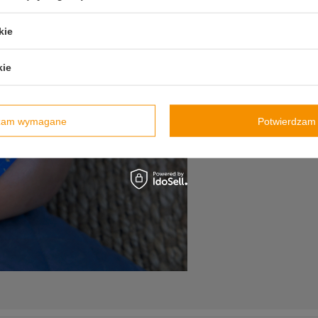
kie
kie
dzam wymagane
Potwierdzam 