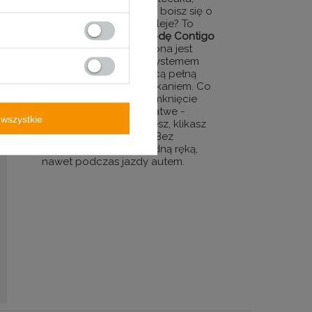
wybiegasz z domu i nie boisz się o
to, że cokolwiek się rozleje? To
możliwe!
Butelka na wodę Contigo
Ashland Chill
wyposażona jest
bowiem w nakrętkę z systemem
AutoSpout zapewniającą pełną
ochronę przed przeciekaniem. Co
więcej, otworzenie i zamknięcie
ustnika jest tu bardzo łatwe -
wszystkie
naciskasz przycisk i pijesz, klikasz
wieczkiem i zamykasz. Bez
problemu zrobisz to jedną ręką,
nawet podczas jazdy autem.