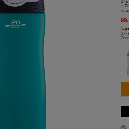
dnia.
✅ Za
prze
99,
Najn
obni
Cena