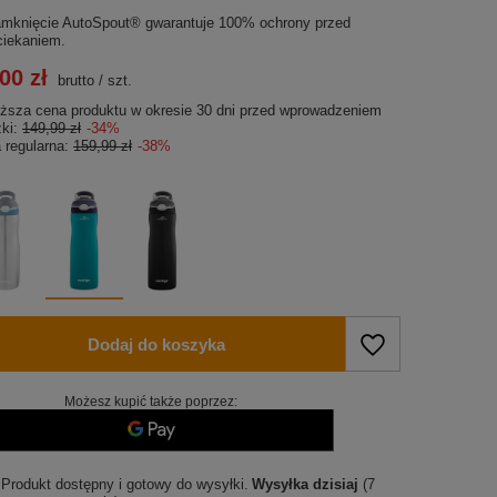
mknięcie AutoSpout® gwarantuje 100% ochrony przed
ciekaniem.
00 zł
brutto
/
szt.
iższa cena produktu w okresie 30 dni przed wprowadzeniem
żki:
149,99 zł
-34%
 regularna:
159,99 zł
-38%
Dodaj do koszyka
Możesz kupić także poprzez:
Produkt dostępny i gotowy do wysyłki
Wysyłka
dzisiaj
(7