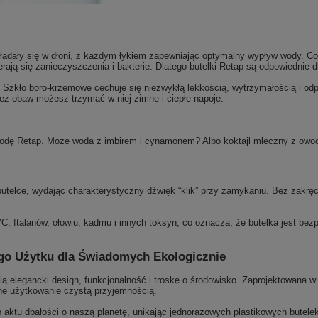
kładały się w dłoni, z każdym łykiem zapewniając optymalny wypływ wody. Co 
rają się zanieczyszczenia i bakterie. Dlatego butelki Retap są odpowiednie 
j. Szkło boro-krzemowe cechuje się niezwykłą lekkością, wytrzymałością i od
bez obaw możesz trzymać w niej zimne i ciepłe napoje.
wodę Retap. Może woda z imbirem i cynamonem? Albo koktajl mleczny z owoc
butelce, wydając charakterystyczny dźwięk “klik” przy zamykaniu. Bez zakrę
 ftalanów, ołowiu, kadmu i innych toksyn, co oznacza, że butelka jest bezpi
ego Użytku dla Świadomych Ekologicznie
enią elegancki design, funkcjonalność i troskę o środowisko. Zaprojektowana
nne użytkowanie czystą przyjemnością.
o aktu dbałości o naszą planetę, unikając jednorazowych plastikowych butel