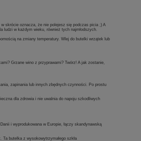
w skrócie oznacza, że nie polejesz się podczas picia ;) A
dla ludzi w każdym wieku, również tych najmłodszych.
pornością na zmiany temperatury. Wlej do butelki wrzątek lub
ami? Grzane wino z przyprawami? Twórz! A jak zostanie,
cania, zapinania lub innych zbędnych czynności. Po prostu
eczna dla zdrowia i nie uwalnia do napoju szkodliwych
 w Danii i wyprodukowana w Europie, łączy skandynawską
ek. Ta butelka z wysokowytrzymałego szkła