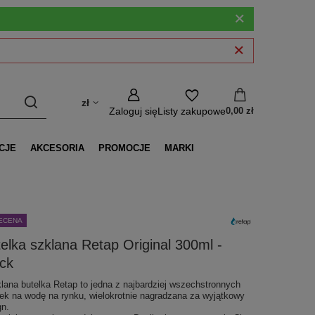
zł
Zaloguj się
Listy zakupowe
0,00 zł
CJE
AKCESORIA
PROMOCJE
MARKI
ECENA
elka szklana Retap Original 300ml -
ck
klana butelka Retap to jedna z najbardziej wszechstronnych
lek na wodę na rynku, wielokrotnie nagradzana za wyjątkowy
gn.