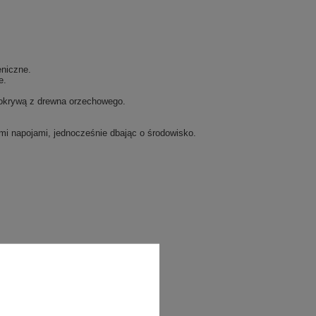
eniczne.
e.
pokrywą z drewna orzechowego.
ymi napojami, jednocześnie dbając o środowisko.