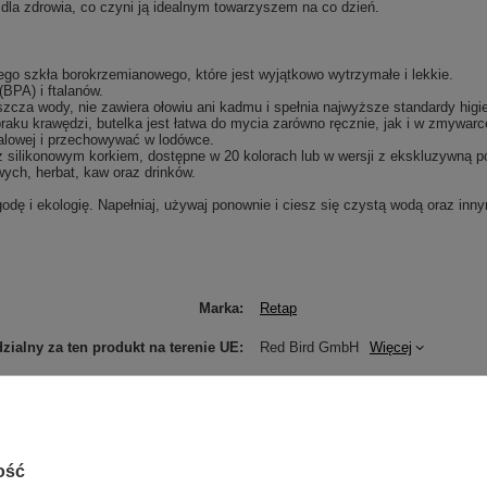
 dla zdrowia, co czyni ją idealnym towarzyszem na co dzień.
o szkła borokrzemianowego, które jest wyjątkowo wytrzymałe i lekkie.
(BPA) i ftalanów.
zcza wody, nie zawiera ołowiu ani kadmu i spełnia najwyższe standardy higi
raku krawędzi, butelka jest łatwa do mycia zarówno ręcznie, jak i w zmywarc
lowej i przechowywać w lodówce.
z silikonowym korkiem, dostępne w 20 kolorach lub w wersji z ekskluzywną 
wych, herbat, kaw oraz drinków.
godę i ekologię. Napełniaj, używaj ponownie i ciesz się czystą wodą oraz inn
Marka
Retap
ialny za ten produkt na terenie UE
Red Bird GmbH
Więcej
Symbol
BRP03-LB
Informacje o bezpieczeństwie
Retap
Więcej
Atrybut produktu: Kolor
Black
ość