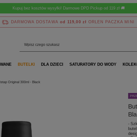
Kupuj bez kosztów wysyłki! Darmowe DPD Pickup od 119 zł 🚚
DARMOWA DOSTAWA
od 119,00 zł
OWANE
BUTELKI
DLA DZIECI
SATURATORY DO WODY
KOLEK
etap Original 300ml - Black
PRZ
But
Bla
- Sz
bute
desi