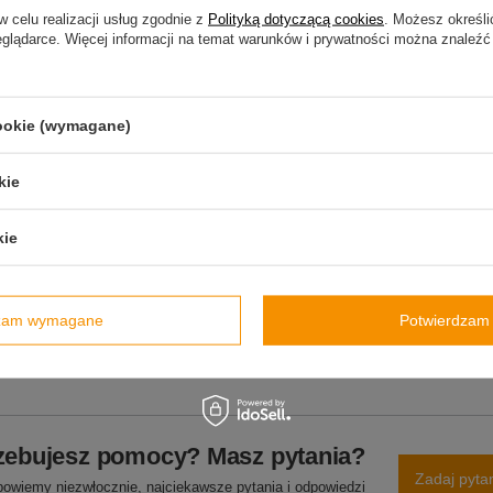
Materiał
Szkło borokrzemowe
w celu realizacji usług zgodnie z
Polityką dotyczącą cookies
. Możesz określi
eglądarce. Więcej informacji na temat warunków i prywatności można znaleźć
Stan
Nowy
Wysokość
15,5 cm
cookie (wymagane)
Średnica
6,3 cm
Waga (g)
170 g
kie
Bez BPA, BPS, ftalanów
TAK
Więcej
kie
Wzór
NIE
Pojemność
300 ml
dzam wymagane
Potwierdzam 
otu na terenie UE przed 13.12.2024
TAK
zebujesz pomocy? Masz pytania?
Zadaj pyta
powiemy niezwłocznie, najciekawsze pytania i odpowiedzi