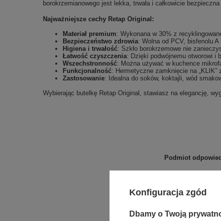
borokrzemianowego jest lekka, trwała i całkowicie bezpieczna
Najważniejsze cechy Retap Original:
Materiał premium
: Wykonana w 30% z recyklingowaneg
Bezpieczeństwo zdrowia
: Wolna od PCV, bisfenolu A 
Higiena i trwałość
: Szkło borokrzemowe nie zanieczys
Łatwość czyszczenia
: Dzięki podwójnemu otworowi i b
Wszechstronność
: Można używać w kuchence mikrofa
Funkcjonalność
: Hermetyczne zamknięcie na „KLIK” 
Zastosowanie
: Idealna do soków, koktajli, wód smako
Wybierając butelkę Retap Original, stawiasz na elegancję, wy
Podmiot odpowiedz
Konfiguracja zgód
Dbamy o Twoją prywatn