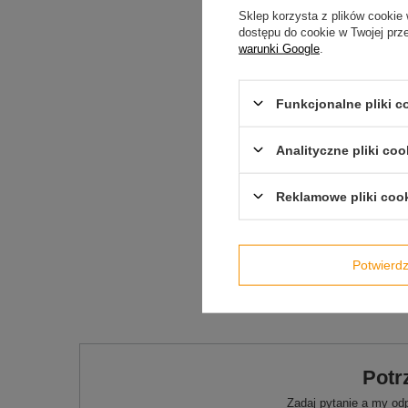
Sklep korzysta z plików cookie 
dostępu do cookie w Twojej prz
warunki Google
.
Funkcjonalne pliki 
Analityczne pliki coo
Reklamowe pliki coo
Potwier
Produkt wprowadzony do obr
Potr
Zadaj pytanie a my od