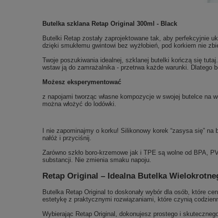
Butelka szklana Retap Original 300ml - Black
Butelki Retap zostały zaprojektowane tak, aby perfekcyjnie u
dzięki smukłemu gwintowi bez wyżłobień, pod korkiem nie zbie
Twoje poszukiwania idealnej, szklanej butelki kończą się tuta
wstaw ją do zamrażalnika - przetrwa każde warunki. Dlatego 
Możesz eksperymentować
z napojami tworząc własne kompozycje w swojej butelce na 
można włożyć do lodówki.
I nie zapominajmy o korku! Silikonowy korek “zasysa się” na 
nałóż i przyciśnij.
Zarówno szkło boro-krzemowe jak i TPE są wolne od BPA, PVC,
substancji. Nie zmienia smaku napoju.
Retap Original – Idealna Butelka Wielokrotn
Butelka Retap Original to doskonały wybór dla osób, które c
estetykę z praktycznymi rozwiązaniami, które czynią codzie
Wybierając Retap Original, dokonujesz prostego i skuteczneg