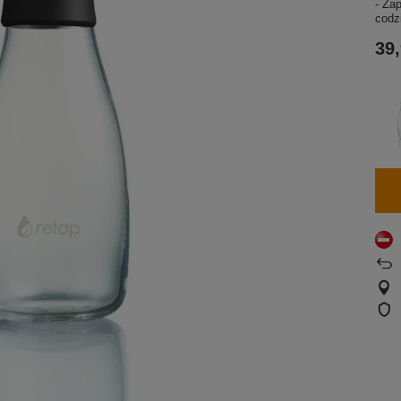
- Za
codz
39,