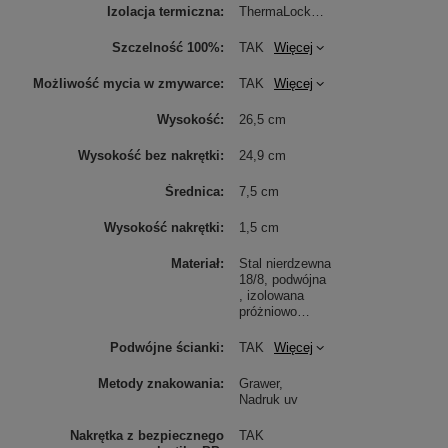
Izolacja termiczna
ThermaLock
Więcej
Szczelność 100%
TAK
Więcej
Możliwość mycia w zmywarce
TAK
Więcej
Wysokość
26,5 cm
Wysokość bez nakrętki
24,9 cm
Średnica
7,5 cm
Wysokość nakrętki
1,5 cm
Materiał
Stal nierdzewna
18/8, podwójna
, izolowana
próżniowo
Więcej
Podwójne ścianki
TAK
Więcej
Metody znakowania
Grawer
Nadruk uv
Nakrętka z bezpiecznego
TAK