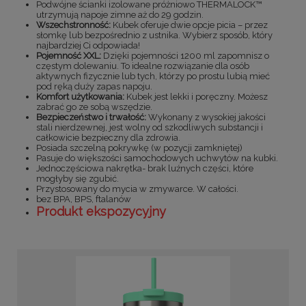
Podwójne ścianki izolowane próżniowo THERMALOCK™
utrzymują napoje zimne aż do 29 godzin.
Wszechstronność:
Kubek oferuje dwie opcje picia – przez
słomkę lub bezpośrednio z ustnika. Wybierz sposób, który
najbardziej Ci odpowiada!
Pojemność XXL:
Dzięki pojemności 1200 ml zapomnisz o
częstym dolewaniu. To idealne rozwiązanie dla osób
aktywnych fizycznie lub tych, którzy po prostu lubią mieć
pod ręką duży zapas napoju.
Komfort użytkowania:
Kubek jest lekki i poręczny. Możesz
zabrać go ze sobą wszędzie.
Bezpieczeństwo i trwałość:
Wykonany z wysokiej jakości
stali nierdzewnej, jest wolny od szkodliwych substancji i
całkowicie bezpieczny dla zdrowia.
Posiada szczelną pokrywkę (w pozycji zamkniętej)
Pasuje do większości samochodowych uchwytów na kubki.
Jednoczęściowa nakrętka- brak luźnych części, które
mogłyby się zgubić.
Przystosowany do mycia w zmywarce. W całości.
bez BPA, BPS, ftalanów
Produkt ekspozycyjny