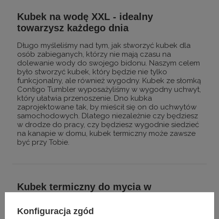
Kubek na wodę XXL - idealny
towarzysz każdego dnia
Długo myśleliśmy nad tym, jak stworzyć kubek dla
osób zabieganych, którzy nie mają czasu na
dolewanie wody do swojego bidonu. Naszym celem
było stworzyć kubek, który będzie nie tylko
funkcjonalny, ale również wygodny. Kubek ze słomką
Contigo Tumbler wyposażyliśmy w wygodny uchwyt,
który ułatwia przenoszenie. Dno kubka
zaprojektowane tak, by mieścił się on do uchwytów
samochodowych. Dlatego niezależnie czy będziesz
w drodze do pracy, czy będziesz wygodnie siedzieć
na kanapie w domu, kubek termiczny może zawsze
być przy Tobie.
Kubek termiczny do mycia w
zmywarce. W całości.
Konfiguracja zgód
Jeśli nie lubisz myć swoich kubków ręcznie mamy