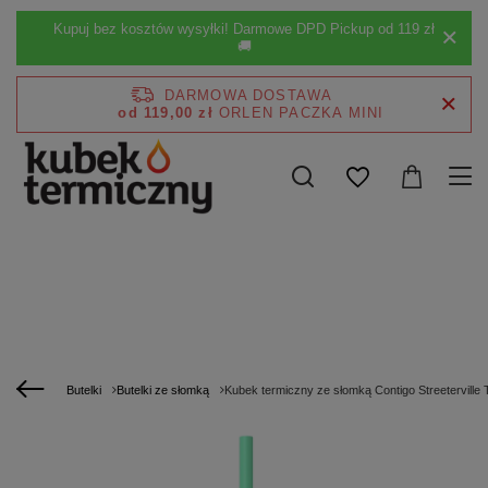
Kupuj bez kosztów wysyłki! Darmowe DPD Pickup od 119 zł
🚚
DARMOWA DOSTAWA
od 119,00 zł
Butelki
Butelki ze słomką
Kubek termiczny ze słomką Contigo Streeterville