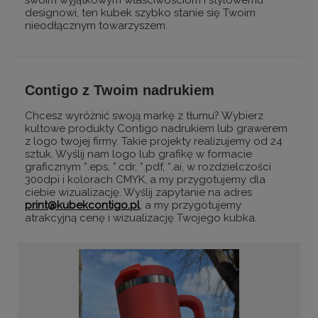
swoim wyjątkowym właściwościom i stylowemu
designowi, ten kubek szybko stanie się Twoim
nieodłącznym towarzyszem.
Contigo z Twoim nadrukiem
Chcesz wyróżnić swoją markę z tłumu? Wybierz
kultowe produkty Contigo nadrukiem lub grawerem
z logo twojej firmy. Takie projekty realizujemy od 24
sztuk. Wyślij nam logo lub grafikę w formacie
graficznym *.eps, *.cdr, *.pdf, *.ai, w rozdzielczości
300dpi i kolorach CMYK, a my przygotujemy dla
ciebie wizualizację. Wyślij zapytanie na adres
print@kubekcontigo.pl
, a my przygotujemy
atrakcyjną cenę i wizualizację Twojego kubka.