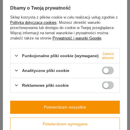
świetną wiadomość - naszą nowość, możesz bez
Dbamy o Twoją prywatność
problemu myć w zmywarce na górnej półce. Włącz
zmywarkę, a po dokładnym umyciu i wyjęciu go z
Sklep korzysta z plików cookie w celu realizacji usług zgodnie z
niej, twój kubek, będzie gotowy na nowe przygody z
Polityką dotyczącą cookies
. Możesz określić warunki
Tobą.
przechowywania lub dostępu do cookie w Twojej przeglądarce.
Więcej informacji na temat warunków i prywatności można
znaleźć także na stronie
Prywatność i warunki Google
.
Zawsze
Funkcjonalne pliki cookie (wymagane)
aktywne
Analityczne pliki cookie
Reklamowe pliki cookie
Potwierdzam wszystkie
Potwierdzam wymagane