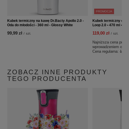
PROMOCJA
Kubek termiczny na kawę Dr.Bacty Apollo 2.0 -
Kubek termiczny dla K
Oda do młodości - 360 ml - Glossy White
Loop 2.0 • 470 ml • cz
99,99 zł
119,00 zł
/
szt.
/
szt.
Najniższa cena produk
wprowadzeniem obniż
Cena regularna:
169,9
ZOBACZ INNE PRODUKTY
TEGO PRODUCENTA