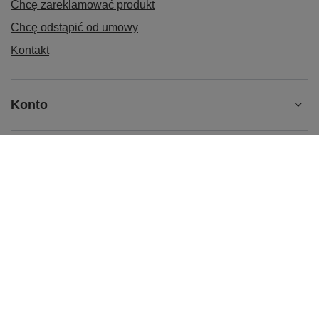
Chcę zareklamować produkt
Chcę odstąpić od umowy
Kontakt
Konto
Informacje
Kontakt
515 100 008
sklep@kubektermiczny.pl
KubekTermiczny.pl
,
Żniwna 10/14
,
94-250
Łódź