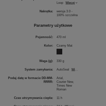
Loop
Więcej
Nakrętka
wersja 3.0 -
100% szczelna
Parametry użytkowe
Pojemność
470 ml
Kolor
Czarny Mat
Waga (g)
330 g
System zamykania
AutoSeal
Więcej
Podaj datę w formacie DD-MM-
Arial
RRRR
Courier New
Times New
Roman
Czas utrzymywania ciepła
11 h