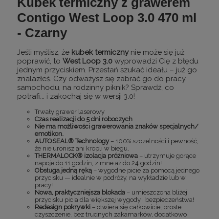
Kubek termiczny z grawerem
Contigo West Loop 3.0 470 ml
- Czarny
Jeśli myślisz, że
kubek termiczny
nie może się już
poprawić, to
West Loop 3.0
wyprowadzi Cię z błędu
jednym przyciskiem. Przestań szukać ideału – już go
znalazłeś. Czy odważysz się zabrać go do pracy,
samochodu, na rodzinny piknik? Sprawdź, co
potrafi... i zakochaj się w wersji 3.0!
Trwały grawer laserowy
Czas realizacji do 5 dni roboczych
Nie ma możliwości grawerowania znaków specjalnych/
emotikon.
AUTOSEAL® Technology
– 100% szczelności i pewność,
że nie uronisz ani kropli w biegu.
THERMALOCK® izolacja próżniowa
– utrzymuje gorące
napoje do 11 godzin, zimne aż do 24 godzin!
Obsługa jedną ręką
– wygodne picie za pomocą jednego
przycisku — idealnie w podróży, na wykładzie lub w
pracy!
Nowa, praktyczniejsza blokada
– umieszczona bliżej
przycisku picia dla większej wygody i bezpieczeństwa!
Redesign pokrywki
– otwiera się całkowicie; proste
czyszczenie, bez trudnych zakamarków, dodatkowo