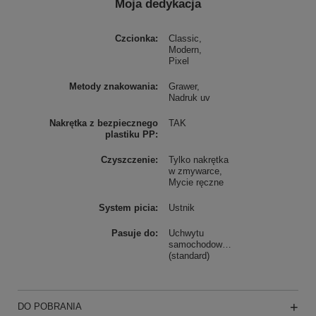
Moja dedykacja
Czcionka
Classic
Modern
Pixel
Metody znakowania
Grawer
Nadruk uv
Nakrętka z bezpiecznego
TAK
plastiku PP
Czyszczenie
Tylko nakrętka
w zmywarce
Mycie ręczne
System picia
Ustnik
Pasuje do
Uchwytu
samochodowego
(standard)
DO POBRANIA