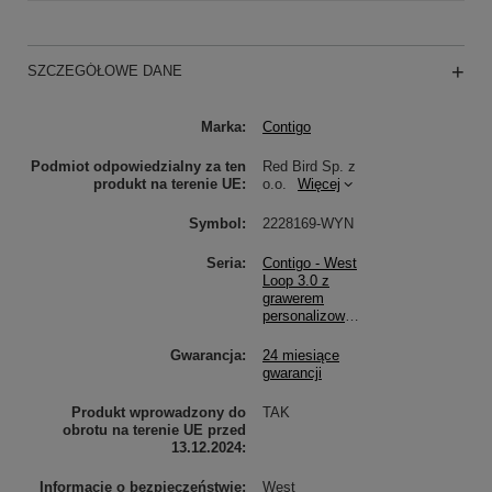
SZCZEGÓŁOWE DANE
Marka
Contigo
Podmiot odpowiedzialny za ten
Red Bird Sp. z
produkt na terenie UE
o.o.
Więcej
Symbol
2228169-WYN
Seria
Contigo - West
Loop 3.0 z
grawerem
personalizowanym
Gwarancja
24 miesiące
gwarancji
Produkt wprowadzony do
TAK
obrotu na terenie UE przed
13.12.2024
Informacje o bezpieczeństwie
West