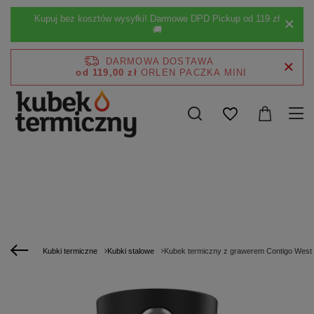
Kupuj bez kosztów wysyłki! Darmowe DPD Pickup od 119 zł
🚚
DARMOWA DOSTAWA
od 119,00 zł
Kubki termiczne
Kubki stalowe
Kubek termiczny z grawerem Contigo West 