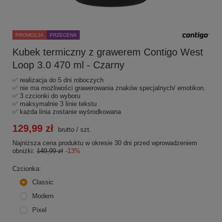
PROMOCJA
PRZECENA
Kubek termiczny z grawerem Contigo West
Loop 3.0 470 ml - Czarny
✅ realizacja do 5 dni roboczych
✅ nie ma możliwości grawerowania znaków specjalnych/ emotikon.
✅ 3 czcionki do wyboru
✅ maksymalnie 3 linie tekstu
✅ każda linia zostanie wyśrodkowana
129,99 zł
brutto
/
szt.
Najniższa cena produktu w okresie 30 dni przed wprowadzeniem
obniżki:
149,99 zł
-13%
Czcionka
Classic
Modern
Pixel