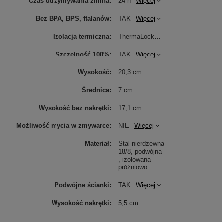
Czas utrzymywania zimna
24 h
Więcej
Bez BPA, BPS, ftalanów
TAK
Więcej
Izolacja termiczna
ThermaLock
Więcej
Szczelność 100%
TAK
Więcej
Wysokość
20,3 cm
Średnica
7 cm
Wysokość bez nakrętki
17,1 cm
Możliwość mycia w zmywarce
NIE
Więcej
Materiał
Stal nierdzewna
18/8, podwójna
, izolowana
próżniowo
Więcej
Podwójne ścianki
TAK
Więcej
Wysokość nakrętki
5,5 cm