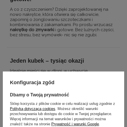
A co z czyszczeniem? Dzięki zaprojektowanej na
nowo nakrętce, która otwiera się całkowicie,
zapomnij o żonglowaniu szczoteczkami i
kombinowania z zakamarkami. Po prostu wrzucasz
nakrętkę do zmywarki
i gotowe. Bez luźnych części,
bez stresu, bez wymówek- nic się nie zgubi.
Jeden kubek – tysiąc okazji
Idealnie mieści się w dłoni, w uchwycie
samochodowym, w torbie i... w życiu każdego, kto
nie lubi się ograniczać.
Gen Z, Millenialsi
,
Konfiguracja zgód
bohaterowie długich dyżurów, kawosze marzący o
ciepłej kawie tuż po przebudzeniu – każdy znajdzie
Dbamy o Twoją prywatność
powód, dla którego
West Loop 3.0
okaże się
najlepszym wyborem.
Sklep korzysta z plików cookie w celu realizacji usług zgodnie z
Polityką dotyczącą cookies
. Możesz określić warunki
przechowywania lub dostępu do cookie w Twojej przeglądarce.
Więcej informacji na temat warunków i prywatności można
znaleźć także na stronie
Prywatność i warunki Google
.