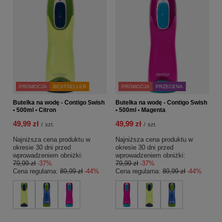
PROMOCJA
BESTSELLER
PROMOCJA
PRZECENA
Butelka na wodę - Contigo Swish
Butelka na wodę - Contigo Swish
• 500ml • Citron
• 500ml • Magenta
49,99 zł
49,99 zł
/
szt.
/
szt.
Najniższa cena produktu w
Najniższa cena produktu w
okresie 30 dni przed
okresie 30 dni przed
wprowadzeniem obniżki:
wprowadzeniem obniżki:
79,99 zł
-37%
79,99 zł
-37%
Cena regularna:
89,99 zł
-44%
Cena regularna:
89,99 zł
-44%