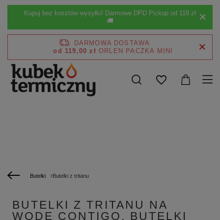
Kupuj bez kosztów wysyłki! Darmowe DPD Pickup od 119 zł
🚚
DARMOWA DOSTAWA
od 119,00 zł
Butelki
Butelki z tritanu
BUTELKI Z TRITANU NA
WODĘ CONTIGO, BUTELKI