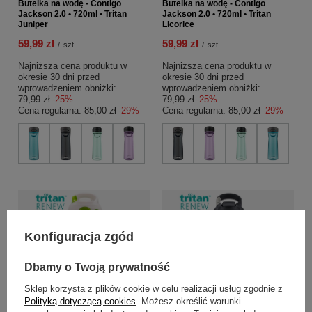
Butelka na wodę - Contigo
Butelka na wodę - Contigo
Jackson 2.0 • 720ml • Tritan
Jackson 2.0 • 720ml • Tritan
Juniper
Licorice
59,99 zł
59,99 zł
/
szt.
/
szt.
Najniższa cena produktu w
Najniższa cena produktu w
okresie 30 dni przed
okresie 30 dni przed
wprowadzeniem obniżki:
wprowadzeniem obniżki:
79,99 zł
-25%
79,99 zł
-25%
Cena regularna:
85,00 zł
-29%
Cena regularna:
85,00 zł
-29%
Konfiguracja zgód
Dbamy o Twoją prywatność
Sklep korzysta z plików cookie w celu realizacji usług zgodnie z
Polityką dotyczącą cookies
. Możesz określić warunki