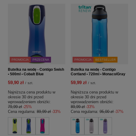
PROMOCJA
PRZECENA
PROMOCJA
BESTSELLER
Butelka na wodę - Contigo Swish
Butelka na wodę - Contigo
• 500ml • Cobalt Blue
Cortland • 720ml • Monaco/Gray
59,90 zł
59,99 zł
/
szt.
/
szt.
Najniższa cena produktu w
Najniższa cena produktu w
okresie 30 dni przed
okresie 30 dni przed
wprowadzeniem obniżki:
wprowadzeniem obniżki:
79,99 zł
-25%
89,99 zł
-33%
Cena regularna:
89,99 zł
-33%
Cena regularna:
95,00 zł
-37%