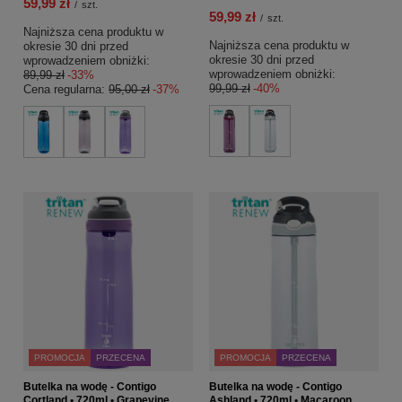
59,99 zł
/
szt.
59,99 zł
/
szt.
Najniższa cena produktu w
Najniższa cena produktu w
okresie 30 dni przed
okresie 30 dni przed
wprowadzeniem obniżki:
wprowadzeniem obniżki:
89,99 zł
-33%
99,99 zł
-40%
Cena regularna:
95,00 zł
-37%
PROMOCJA
PRZECENA
PROMOCJA
PRZECENA
Butelka na wodę - Contigo
Butelka na wodę - Contigo
Cortland • 720ml • Grapevine
Ashland • 720ml • Macaroon