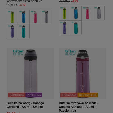
wprowadzeniem obniżki:
99,99 zł
-40%
99,99 zł
-40%
PROMOCJA
PRZECENA
PROMOCJA
BESTSELLER
Butelka na wodę - Contigo
Butelka tritanowa na wodę -
Cortland • 720ml • Smoke
Contigo Ashland • 720ml •
Passionfruit