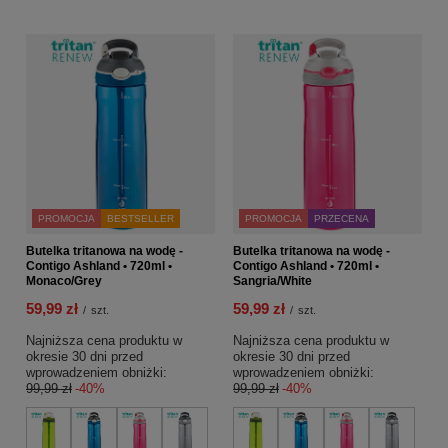
PROMOCJA
BESTSELLER
PROMOCJA
PRZECENA
Butelka tritanowa na wodę -
Butelka tritanowa na wodę -
Contigo Ashland • 720ml •
Contigo Ashland • 720ml •
Monaco/Grey
Sangria/White
59,99 zł
59,99 zł
/
szt.
/
szt.
Najniższa cena produktu w
Najniższa cena produktu w
okresie 30 dni przed
okresie 30 dni przed
wprowadzeniem obniżki:
wprowadzeniem obniżki:
99,99 zł
-40%
99,99 zł
-40%