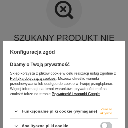
SZUKANY PRODUKT NIE
ZOSTAŁ ZNALEZIONY.
Konfiguracja zgód
Spróbuj sprecyzować dokładniejsze parametry. Skorzystaj z
Dbamy o Twoją prywatność
wyszukiwarki zaawansowanej
.
Sklep korzysta z plików cookie w celu realizacji usług zgodnie z
SZUKASZ PRODUKTU,
Polityką dotyczącą cookies
. Możesz określić warunki
przechowywania lub dostępu do cookie w Twojej przeglądarce.
KTÓREGO NIE MAMY W
Więcej informacji na temat warunków i prywatności można
OFERCIE?
znaleźć także na stronie
Prywatność i warunki Google
.
Jeśli nie znalazłeś w naszej ofercie produktu, a chciałbyś kupić go
w naszym sklepie, możesz skorzystać ze specjalnego formularza i
Zawsze
Funkcjonalne pliki cookie (wymagane)
przesłać nam opis szukanego przedmiotu. Aby móc to zrobić
aktywne
musisz być
zalogowany
.
Analityczne pliki cookie