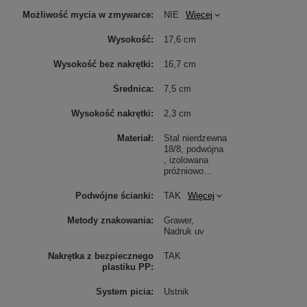
Możliwość mycia w zmywarce
NIE
Więcej
Wysokość
17,6 cm
Wysokość bez nakrętki
16,7 cm
Średnica
7,5 cm
Wysokość nakrętki
2,3 cm
Materiał
Stal nierdzewna
18/8, podwójna
, izolowana
próżniowo
Więcej
Podwójne ścianki
TAK
Więcej
Metody znakowania
Grawer
Nadruk uv
Nakrętka z bezpiecznego
TAK
plastiku PP
System picia
Ustnik