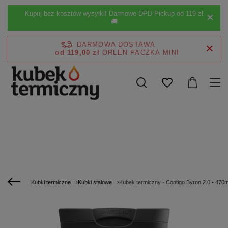
Kupuj bez kosztów wysyłki! Darmowe DPD Pickup od 119 zł
🚚
DARMOWA DOSTAWA
od 119,00 zł
Kubki termiczne
Kubki stalowe
Kubek termiczny - Contigo Byron 2.0 • 470ml