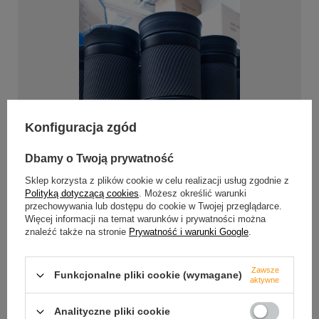
Konfiguracja zgód
Dbamy o Twoją prywatność
Sklep korzysta z plików cookie w celu realizacji usług zgodnie z
Polityką dotyczącą cookies
. Możesz określić warunki
przechowywania lub dostępu do cookie w Twojej przeglądarce.
Więcej informacji na temat warunków i prywatności można
znaleźć także na stronie
Prywatność i warunki Google
.
Contigo z Twoim nadrukiem
Zawsze
Funkcjonalne pliki cookie (wymagane)
Chcesz wyróżnić swoją markę z tłumu? Wybierz
aktywne
kultowe produkty Contigo nadrukiem lub grawerem
z logo twojej firmy. Takie projekty realizujemy od 24
Analityczne pliki cookie
sztuk. Wyślij nam logo lub grafikę w formacie