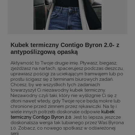
Kubek termiczny Contigo Byron 2.0- z
antypoślizgową opaską
Aktywność to Twoje drugie imię. Pływasz, biegasz,
zjeżdżasz na nartach, spacerujesz podczas deszczu,
uprawiasz pościgi za uciekającym tramwajem lub po
prostu ścigasz się z terminami biurowych zadań.
Chcesz, by we wszystkich tych zadaniach
towarzyszył Ci niezawodny kubek termiczny.
Niezawodny czyli taki, który nie wyślizgnie Ci się z
dłoni nawet wtedy, gdy Twoje ręce będą mokre lub
chronione przed zimnem przez rękawiczki. Na tę i
wiele innych potrzeb doskonale odpowie
kubek
termiczny Contigo Byron 2.0
. Jest to lepsza, jeszcze
doskonalsza wersja tak lubianego przez Was Byrona
1.0. Zobacz, co nowego spotkasz w odświeżonej
serii