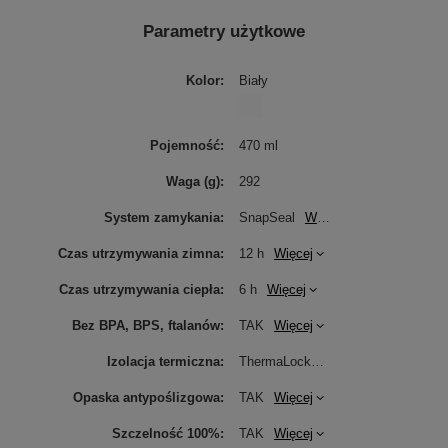
Parametry użytkowe
Kolor
Biały
Pojemność
470 ml
Waga (g)
292
System zamykania
SnapSeal
Więcej
Czas utrzymywania zimna
12 h
Więcej
Czas utrzymywania ciepła
6 h
Więcej
Bez BPA, BPS, ftalanów
TAK
Więcej
Izolacja termiczna
ThermaLock
Więcej
Opaska antypoślizgowa
TAK
Więcej
Szczelność 100%
TAK
Więcej