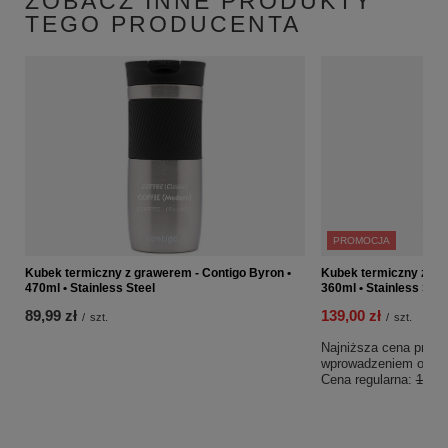
ZOBACZ INNE PRODUKTY
TEGO PRODUCENTA
PROMOCJA
Kubek termiczny z grawerem - Contigo Byron •
Kubek termiczny z gra
470ml • Stainless Steel
360ml • Stainless Stee
89,99 zł
139,00 zł
/
szt.
/
szt.
Najniższa cena produk
wprowadzeniem obniż
Cena regularna:
169,9