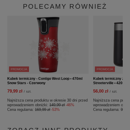
POLECAMY RÓWNIEŻ
PROMOCJA
PROMOCJA
Kubek termiczny - Contigo West Loop • 470ml
Kubek termiczny z gr
Snow Stars - Czerwony
Streeterville • 420ml •
79,99 zł
56,00 zł
/
szt.
/
szt.
Najniższa cena produktu w okresie 30 dni przed
Najniższa cena produk
wprowadzeniem obniżki:
149,99 zł
-46%
wprowadzeniem obniż
Cena regularna:
169,99 zł
-53%
Cena regularna:
99,99