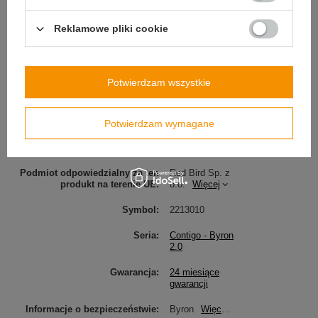
graficznym *.eps, *.cdr, *.pdf, *.ai, w rozdzielczości
300dpi i kolorach CMYK, a my przygotujemy dla
Reklamowe pliki cookie
ciebie wizualizację.
Potwierdzam wszystkie
SZCZEGÓŁOWE DANE
Potwierdzam wymagane
Marka
Contigo
Podmiot odpowiedzialny za ten
Red Bird Sp. z
produkt na terenie UE
o.o.
Więcej
Symbol
2213010
Seria
Contigo - Byron
2.0
Gwarancja
24 miesiące
gwarancji
Informacje o bezpieczeństwie
Byron
Więcej