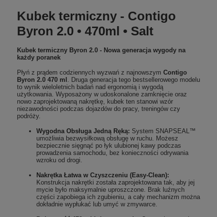
Kubek termiczny - Contigo
Byron 2.0 • 470ml • Salt
Kubek termiczny Byron 2.0 - Nowa generacja wygody na
każdy poranek
Płyń z prądem codziennych wyzwań z najnowszym
Contigo
Byron 2.0 470 ml
. Druga generacja tego bestsellerowego modelu
to wynik wieloletnich badań nad ergonomią i wygodą
użytkowania. Wyposażony w udoskonalone zamknięcie oraz
nowo zaprojektowaną nakrętkę, kubek ten stanowi wzór
niezawodności podczas dojazdów do pracy, treningów czy
podróży.
Wygodna Obsługa Jedną Ręką:
System SNAPSEAL™
umożliwia bezwysiłkową obsługę w ruchu. Możesz
bezpiecznie sięgnąć po łyk ulubionej kawy podczas
prowadzenia samochodu, bez konieczności odrywania
wzroku od drogi.
Nakrętka Łatwa w Czyszczeniu (Easy-Clean):
Konstrukcja nakrętki została zaprojektowana tak, aby jej
mycie było maksymalnie uproszczone. Brak luźnych
części zapobiega ich zgubieniu, a cały mechanizm można
dokładnie wypłukać lub umyć w zmywarce.