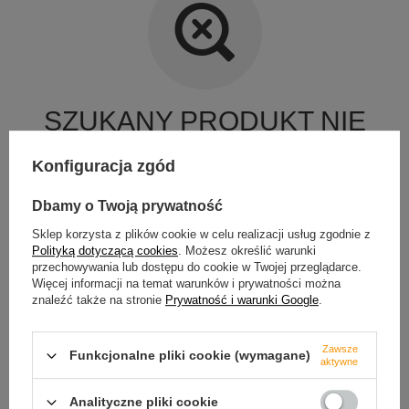
SZUKANY PRODUKT NIE
ZOSTAŁ ZNALEZIONY.
Konfiguracja zgód
Spróbuj sprecyzować dokładniejsze parametry. Skorzystaj z
Dbamy o Twoją prywatność
wyszukiwarki zaawansowanej
.
Sklep korzysta z plików cookie w celu realizacji usług zgodnie z
SZUKASZ PRODUKTU,
Polityką dotyczącą cookies
. Możesz określić warunki
przechowywania lub dostępu do cookie w Twojej przeglądarce.
KTÓREGO NIE MAMY W
Więcej informacji na temat warunków i prywatności można
OFERCIE?
znaleźć także na stronie
Prywatność i warunki Google
.
Jeśli nie znalazłeś w naszej ofercie produktu, a chciałbyś kupić go
w naszym sklepie, możesz skorzystać ze specjalnego formularza i
Zawsze
Funkcjonalne pliki cookie (wymagane)
przesłać nam opis szukanego przedmiotu. Aby móc to zrobić
aktywne
musisz być
zalogowany
.
Analityczne pliki cookie